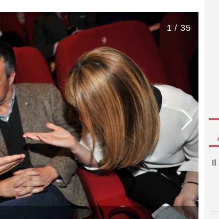
1 / 35
I