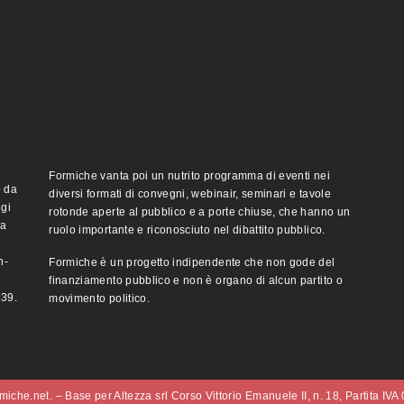
Formiche vanta poi un nutrito programma di eventi nei
o da
diversi formati di convegni, webinair, seminari e tavole
ggi
rotonde aperte al pubblico e a porte chiuse, che hanno un
ma
ruolo importante e riconosciuto nel dibattito pubblico.
n-
Formiche è un progetto indipendente che non gode del
finanziamento pubblico e non è organo di alcun partito o
e39.
movimento politico.
iche.net. – Base per Altezza srl Corso Vittorio Emanuele II, n. 18, Partita IV