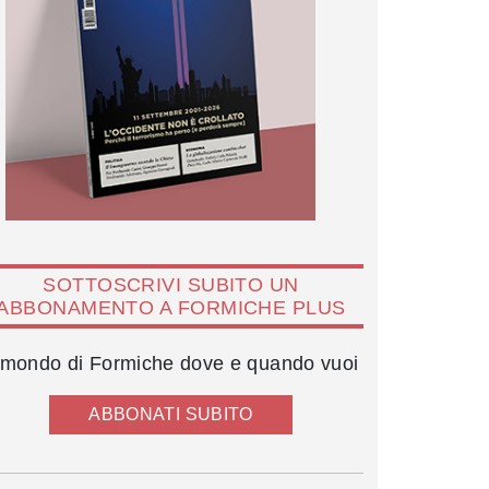
SOTTOSCRIVI SUBITO UN
ABBONAMENTO A FORMICHE PLUS
l mondo di Formiche dove e quando vuoi
ABBONATI SUBITO
Adolfo Urso e Giulio Terzi di Sant'Agata