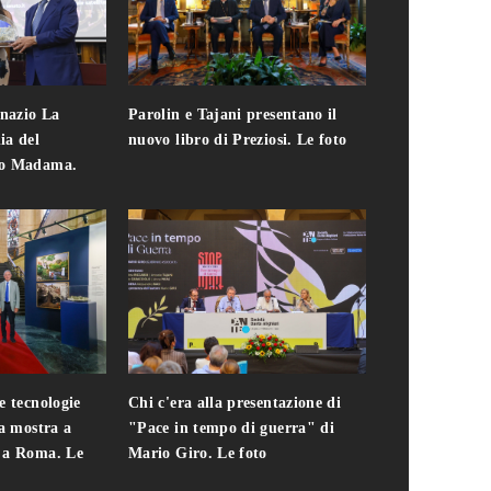
gnazio La
Parolin e Tajani presentano il
Giuseppe Cavo
ia del
nuovo libro di Preziosi. Le foto
solo. Chi c'era 
zo Madama.
edizione del 
foto
e tecnologie
Chi c'era alla presentazione di
Addio a Teodo
la mostra a
"Pace in tempo di guerra" di
presidente del
i a Roma. Le
Mario Giro. Le foto
italiana. Le fo