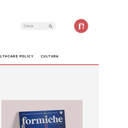
Search Button
Search
for:
LTHCARE POLICY
CULTURA