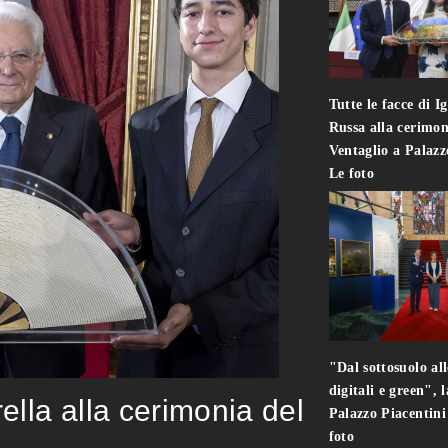
Tutte le facce di I
Russa alla cerimon
Ventaglio a Palaz
Le foto
"Dal sottosuolo all
digitali e green", 
rella alla cerimonia del
Palazzo Piacentin
foto