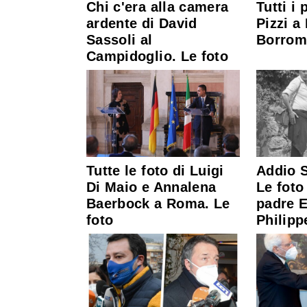
Chi c'era alla camera
Tutti i 
ardente di David
Pizzi a
Sassoli al
Borrom
Campidoglio. Le foto
Tutte le foto di Luigi
Addio S
Di Maio e Annalena
Le foto 
Baerbock a Roma. Le
padre E
foto
Philipp