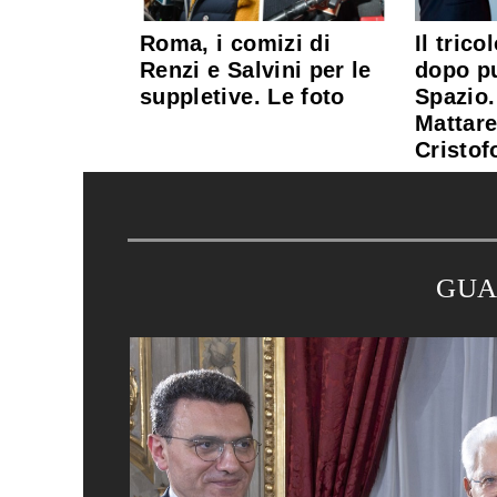
Roma, i comizi di
Il trico
Renzi e Salvini per le
dopo pu
suppletive. Le foto
Spazio.
Mattare
Cristof
GUA