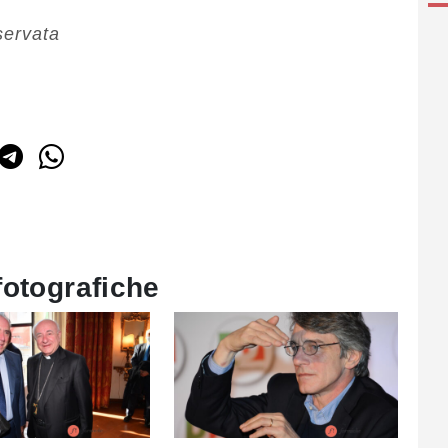
servata
fotografiche