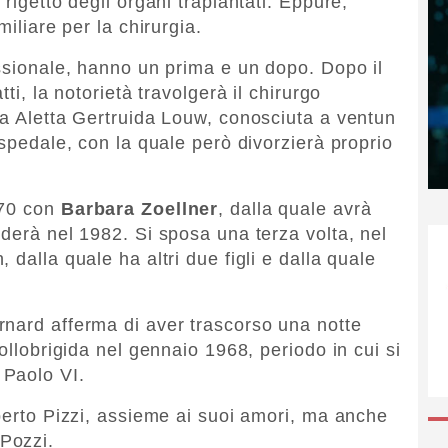
rigetto degli organi trapiantati. Eppure,
miliare per la chirurgia.
essionale, hanno un prima e un dopo. Dopo il
ti, la notorietà travolgerà il chirurgo
ra Aletta Gertruida Louw, conosciuta a ventun
ospedale, con la quale però divorzierà proprio
970 con
Barbara Zoellner
, dalla quale avrà
uderà nel 1982. Si sposa una terza volta, nel
 dalla quale ha altri due figli e dalla quale
rnard afferma di aver trascorso una notte
ollobrigida nel gennaio 1968, periodo in cui si
 Paolo VI.
mberto Pizzi, assieme ai suoi amori, ma anche
Pozzi.