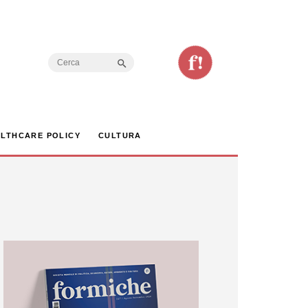
Search Button
Search
for:
LTHCARE POLICY
CULTURA