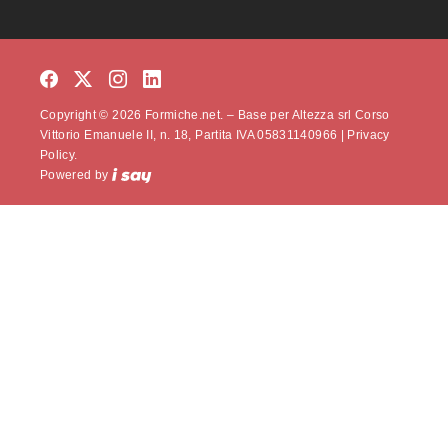
Copyright © 2026 Formiche.net. – Base per Altezza srl Corso
Vittorio Emanuele II, n. 18, Partita IVA 05831140966 |
Privacy
Policy.
Powered by