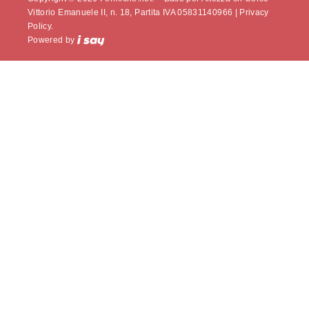
Vittorio Emanuele II, n. 18, Partita IVA 05831140966 |
Privacy
Policy.
Powered by