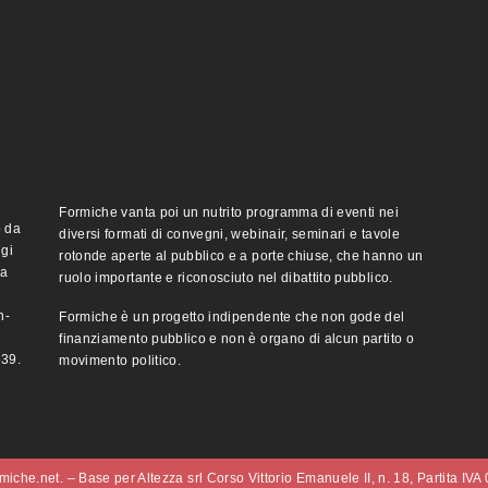
Formiche vanta poi un nutrito programma di eventi nei
o da
diversi formati di convegni, webinair, seminari e tavole
ggi
rotonde aperte al pubblico e a porte chiuse, che hanno un
ma
ruolo importante e riconosciuto nel dibattito pubblico.
n-
Formiche è un progetto indipendente che non gode del
finanziamento pubblico e non è organo di alcun partito o
e39.
movimento politico.
iche.net. – Base per Altezza srl Corso Vittorio Emanuele II, n. 18, Partita IV