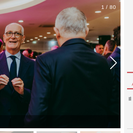
1 / 80
I