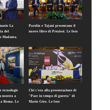
gnazio La
Parolin e Tajani presentano il
Giuseppe Cavo
ia del
nuovo libro di Preziosi. Le foto
solo. Chi c'era 
zo Madama.
edizione del 
foto
e tecnologie
Chi c'era alla presentazione di
Addio a Teodo
la mostra a
"Pace in tempo di guerra" di
presidente del
i a Roma. Le
Mario Giro. Le foto
italiana. Le fo