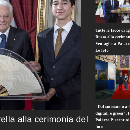
Tutte le facce di I
Russa alla cerimon
Ventaglio a Palaz
Le foto
"Dal sottosuolo all
digitali e green", 
rella alla cerimonia del
Palazzo Piacentin
foto