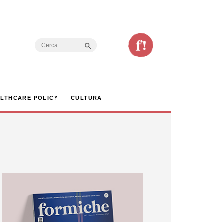
Search Button
Search
for:
LTHCARE POLICY
CULTURA