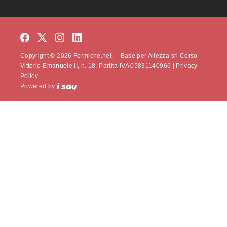
Copyright © 2026 Formiche.net. – Base per Altezza srl Corso
Vittorio Emanuele II, n. 18, Partita IVA 05831140966 |
Privacy
Policy.
Powered by