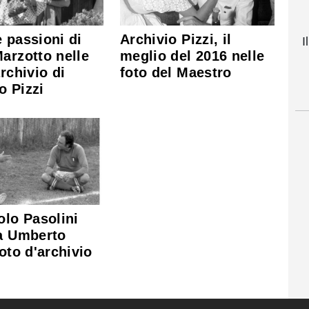
 passioni di
Archivio Pizzi, il
I
arzotto nelle
meglio del 2016 nelle
archivio di
foto del Maestro
o Pizzi
olo Pasolini
da Umberto
Foto d'archivio