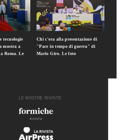
e tecnologie
Chi c'era alla presentazione di
Addio a Teodo
la mostra a
"Pace in tempo di guerra" di
presidente del
i a Roma. Le
Mario Giro. Le foto
italiana. Le fo
LE NOSTRE RIVISTE