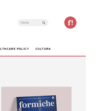
Search Button
Search
for:
LTHCARE POLICY
CULTURA