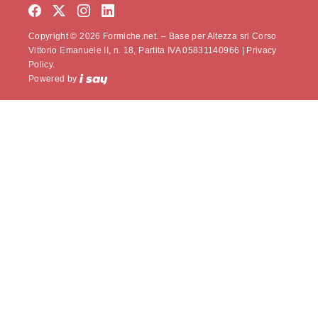
Copyright © 2026 Formiche.net. – Base per Altezza srl Corso
Vittorio Emanuele II, n. 18, Partita IVA 05831140966 |
Privacy
Policy.
Powered by