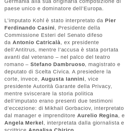
Germania alla sua originaria composizione di
paese unico e dominatore dell’Europa.
L’imputato Kohl è stato interpretato da
Pier
Ferdinando Casini
, Presidente della
Commissione Esteri del Senato difeso
da
Antonio Catricalà
, ex presidente
dell’Antitrus, mentre l’accusa è stata portata
avanti dal veterano – nel palco del teatro
romano –
Stefano Dambruoso
, magistrato e
deputato di Scelta Civica. A presiedere la
corte, invece,
Augusta Iannini
, vice
presidente Autorità Garante della Privacy,
mentre sviscerare la storia politica
dell’imputato erano presenti due testimoni
d’eccezione: di Mikhail Gorbaciov, interpretato
dal manager e imprenditore
Aurelio Regina
, e
Angela Merkel
, interpretata dalla giornalista e
scrittrice
Annalisa Chirico
.