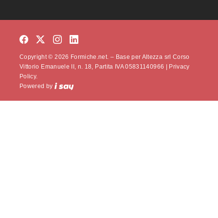
Copyright © 2026 Formiche.net. – Base per Altezza srl Corso
Vittorio Emanuele II, n. 18, Partita IVA 05831140966 |
Privacy
Policy.
Powered by