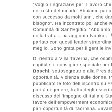
“Voglio ringraziarvi per il lavoro ch
nel resto del mondo. Abbiamo parlat
con successo da molti anni, che da
bisogno”. Ha incontrato poi anche
M
Comunità di Sant’Egidio. “Abbiamo d
della tratta – ha aggiunto Ivanka -.
parlato con questi leader straordinar
meglio. Sono grata per il gentile inv
Di rientro a Villa Taverna, che ospi
capitale, il consigliere speciale per
Boschi
, sottosegretario alla Presi
opportunità, violenza sulle donne, t
pubblicato le foto dell’incontro su
parità di genere, tratta degli esser
discusso dell’impegno di Italia e Sta
favore dell’empowerment economico
pari opportunità di Taormina. #avant