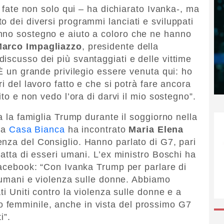
e fate non solo qui – ha dichiarato Ivanka-, ma
o dei diversi programmi lanciati e sviluppati
nno sostegno e aiuto a coloro che ne hanno
arco Impagliazzo
, presidente della
iscusso dei più svantaggiati e delle vittime
 È un grande privilegio essere venuta qui: ho
i del lavoro fatto e che si potrà fare ancora
ito e non vedo l’ora di darvi il mio sostegno”.
ta la famiglia Trump durante il soggiorno nella
 la
Casa Bianca
ha incontrato
Maria Elena
denza del Consiglio. Hanno parlato di G7, pari
ratta di esseri umani. L’ex ministro Boschi ha
 Facebook: “Con Ivanka Trump per parlare di
i umani e violenza sulle donne. Abbiamo
ti Uniti contro la violenza sulle donne e a
 femminile, anche in vista del prossimo G7
i”.