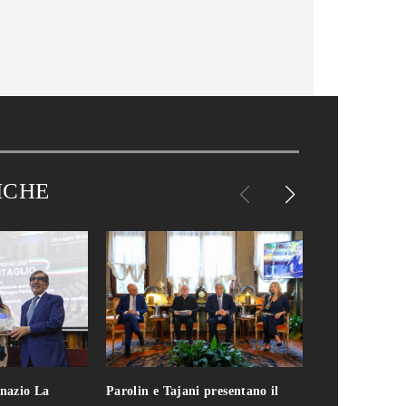
ICHE
gnazio La
Parolin e Tajani presentano il
Giuseppe Cavo