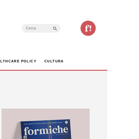
Search Button
Search
for:
LTHCARE POLICY
CULTURA