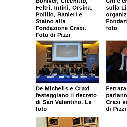
Boniver, Cicchitto,
Chi c'e
Feltri, Intini, Orsina,
sulla L
Polillo, Ranieri e
organiz
Staino alla
Fondazi
Fondazione Craxi.
foto
Foto di Pizzi
De Michelis e Craxi
Ferrara
festeggiano il decreto
parlano
di San Valentino. Le
Craxi s
foto
di Pizzi