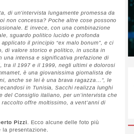
sta, di un’intervista lungamente promessa da
 poi non concessa? Poche altre cose possono
essionale. E invece, con una combinazione
ale, sguardo politico lucido e profonda
applicato il principio “ex malo bonum”, e ci
 di valore storico e politico, in uscita in
n una intensa e significativa prefazione di
i, tra il 1997 e il 1999, negli ultimi e dolorosi
amet, è una giovanissima giornalista de
sini, anche se lei è una brava ragazza…”, le
recandosi in Tunisia, Sacchi realizza lunghi
e del Consiglio italiano, per un’intervista che
 raccolto offre moltissimo, a vent’anni di
erto Pizzi
. Ecco alcune delle foto più
e la presentazione.