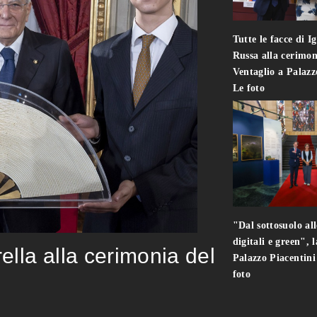
Tutte le facce di I
Russa alla cerimon
Ventaglio a Palaz
Le foto
"Dal sottosuolo all
digitali e green", 
rella alla cerimonia del
Palazzo Piacentin
foto