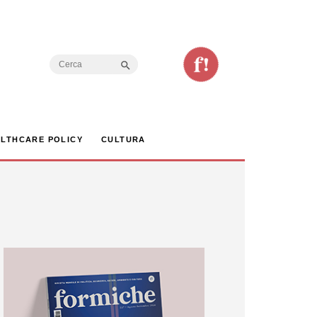
Search Button
Search
for:
LTHCARE POLICY
CULTURA