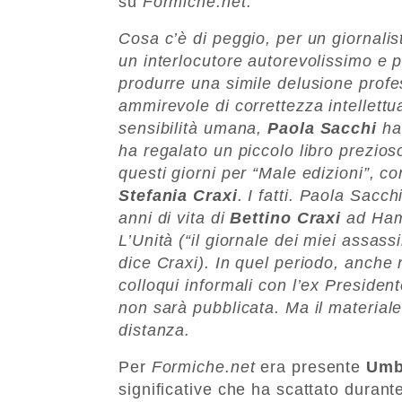
su
Formiche.net.
Cosa c’è di peggio, per un giornali
un interlocutore autorevolissimo e
produrre una simile delusione prof
ammirevole di correttezza intellettu
sensibilità umana,
Paola Sacchi
ha 
ha regalato un piccolo libro prezioso,
questi giorni per “Male edizioni”, co
Stefania Craxi
. I fatti. Paola Sacch
anni di vita di
Bettino Craxi
ad Hamm
L’Unità (“il giornale dei miei assas
dice Craxi). In quel periodo, anche 
colloqui informali con l’ex President
non sarà pubblicata. Ma il materiale
distanza.
Per
Formiche.net
era presente
Umb
significative che ha scattato durant