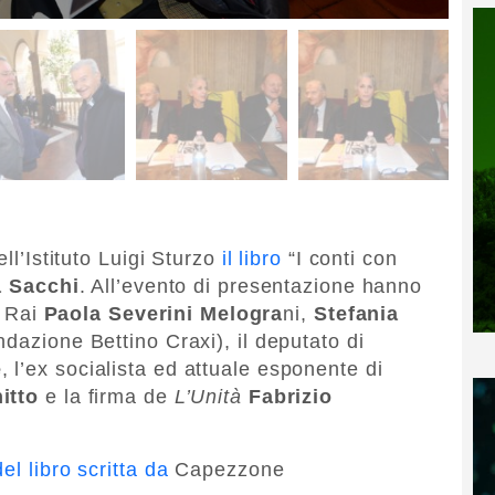
ll’Istituto Luigi Sturzo
il libro
“I conti con
a Sacchi
. All’evento di presentazione hanno
a Rai
Paola Severini Melogra
ni,
Stefania
dazione Bettino Craxi), il deputato di
e
, l’ex socialista ed attuale esponente di
itto
e la firma de
L’Unità
Fabrizio
el libro scritta da
Capezzone