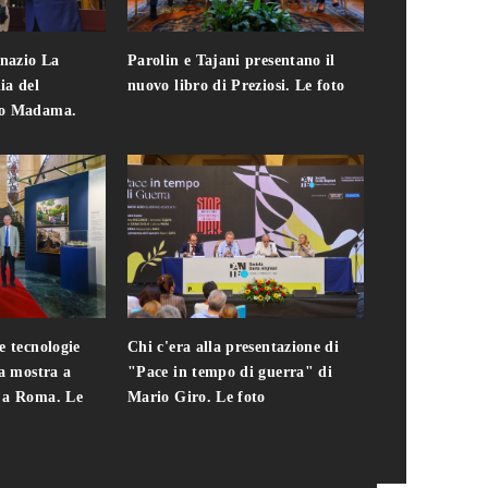
gnazio La
Parolin e Tajani presentano il
Giuseppe Cavo
ia del
nuovo libro di Preziosi. Le foto
solo. Chi c'era 
zo Madama.
edizione del 
foto
e tecnologie
Chi c'era alla presentazione di
Addio a Teodo
la mostra a
"Pace in tempo di guerra" di
presidente del
i a Roma. Le
Mario Giro. Le foto
italiana. Le fo