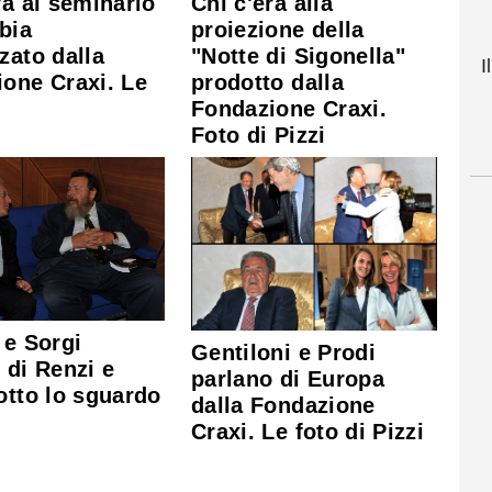
ra al seminario
Chi c'era alla
ibia
proiezione della
zato dalla
"Notte di Sigonella"
I
one Craxi. Le
prodotto dalla
Fondazione Craxi.
Foto di Pizzi
 e Sorgi
Gentiloni e Prodi
 di Renzi e
parlano di Europa
otto lo sguardo
dalla Fondazione
Craxi. Le foto di Pizzi