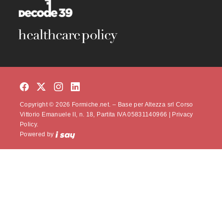
Copyright © 2026 Formiche.net. – Base per Altezza srl Corso
Vittorio Emanuele II, n. 18, Partita IVA 05831140966 |
Privacy
Policy.
Powered by