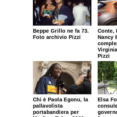
Beppe Grillo ne fa 73.
Conte, 
Foto archivio Pizzi
Nancy B
comple
Virgini
Pizzi
Chi è Paola Egonu, la
Elsa Fo
pallavolista
consule
portabandiera per
governo