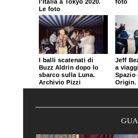
l'Italia a Tokyo 2020.
foto
Le foto
I balli scatenati di
Jeff Be
Buzz Aldrin dopo lo
a viagg
sbarco sulla Luna.
Spazio
Archivio Pizzi
Origin.
GUA