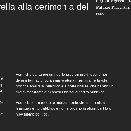
digitali e green", 
rella alla cerimonia del
Palazzo Piacentin
foto
Formiche vanta poi un nutrito programma di eventi nei
o da
diversi formati di convegni, webinair, seminari e tavole
ggi
rotonde aperte al pubblico e a porte chiuse, che hanno un
ma
ruolo importante e riconosciuto nel dibattito pubblico.
n-
Formiche è un progetto indipendente che non gode del
finanziamento pubblico e non è organo di alcun partito o
e39.
movimento politico.