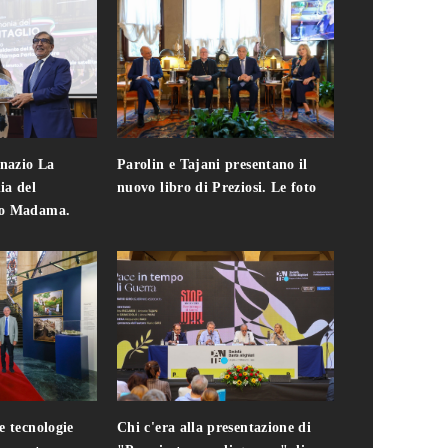
gnazio La
Parolin e Tajani presentano il
Giuseppe Cavo
ia del
nuovo libro di Preziosi. Le foto
solo. Chi c'era 
zo Madama.
edizione del 
foto
e tecnologie
Chi c'era alla presentazione di
Addio a Teodo