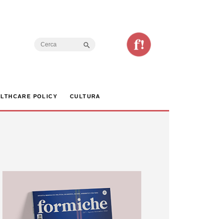
Search Button
Search
for:
LTHCARE POLICY
CULTURA