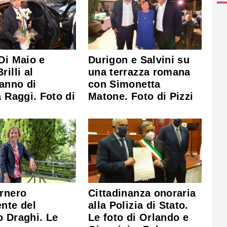
Di Maio e
Durigon e Salvini su
rilli al
una terrazza romana
anno di
con Simonetta
a Raggi. Foto di
Matone. Foto di Pizzi
rnero
Cittadinanza onoraria
nte del
alla Polizia di Stato.
 Draghi. Le
Le foto di Orlando e