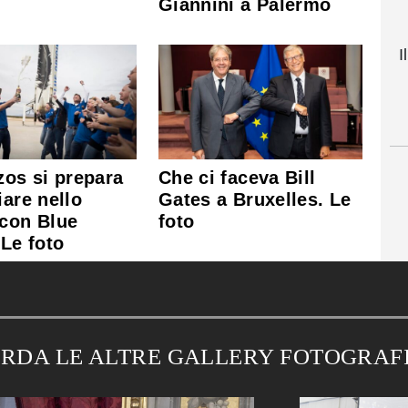
Giannini a Palermo
I
zos si prepara
Che ci faceva Bill
iare nello
Gates a Bruxelles. Le
 con Blue
foto
 Le foto
RDA LE ALTRE GALLERY FOTOGRAF