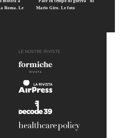
la mostra a
"Pace in tempo di guerra" di
presidente del
i a Roma. Le
Mario Giro. Le foto
italiana. Le fo
LE NOSTRE RIVISTE