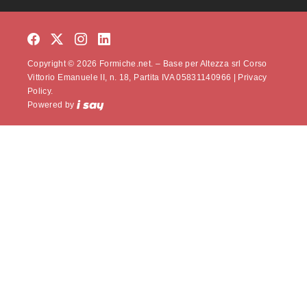
Copyright © 2026 Formiche.net. – Base per Altezza srl Corso
Vittorio Emanuele II, n. 18, Partita IVA 05831140966 |
Privacy
Policy.
Powered by