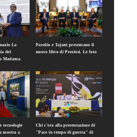
gnazio La
Parolin e Tajani presentano il
Giuseppe Cavo
ia del
nuovo libro di Preziosi. Le foto
solo. Chi c'era 
zo Madama.
edizione del 
foto
e tecnologie
Chi c'era alla presentazione di
Addio a Teodo
la mostra a
"Pace in tempo di guerra" di
presidente del