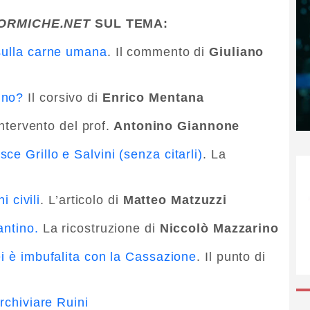
ORMICHE.NET
SUL TEMA:
 sulla carne umana
. Il commento di
Giuliano
ino?
Il corsivo di
Enrico Mentana
intervento del prof.
Antonino Giannone
e Grillo e Salvini (senza citarli)
. La
i civili
. L’articolo di
Matteo Matzuzzi
antino.
La ricostruzione di
Niccolò Mazzarino
ei è imbufalita con la Cassazione
. Il punto di
rchiviare Ruini