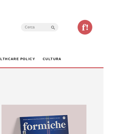
Search Button
Search
for:
LTHCARE POLICY
CULTURA