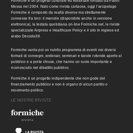
Formiche è un progetto culturale ed editoriale fondato da Paolo
Messa nel 2004. Nato come rivista cartacea, oggi l’arcipelago
Formiche è composto da realtà diverse ma strettamente
connesse fra loro: il mensile (disponibile anche in versione
elettronica), la testata quotidiana on-line Formiche.net, le riviste
specializzate Airpress e Healthcare Policy e il sito in inglese ed
arabo Decode39.
Formiche vanta poi un nutrito programma di eventi nei diversi
formati di convegni, webinair, seminari e tavole rotonde aperte al
pubblico e a porte chiuse, che hanno un ruolo importante e
riconosciuto nel dibattito pubblico.
Formiche è un progetto indipendente che non gode del
finanziamento pubblico e non è organo di alcun partito o
movimento politico.
LE NOSTRE RIVISTE