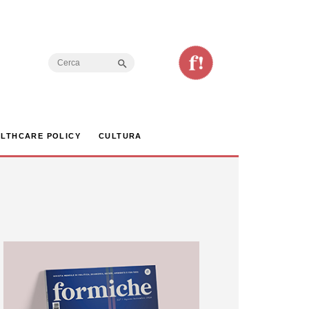
Search Button
Search
for:
LTHCARE POLICY
CULTURA