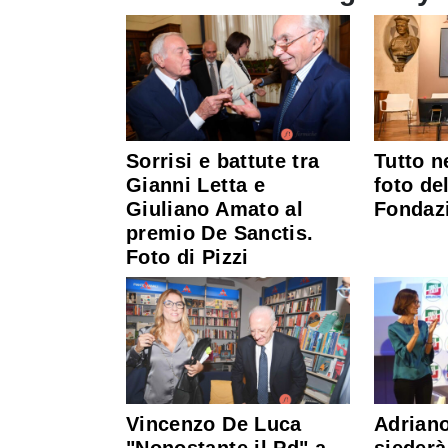
Sorrisi e battute tra
Tutto n
Gianni Letta e
foto de
Giuliano Amato al
Fondaz
premio De Sanctis.
Foto di Pizzi
Vincenzo De Luca
Adriano
"Nonostante il Pd" a
siederà