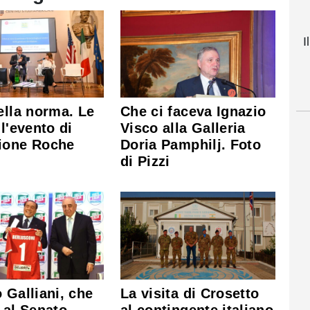
I
ella norma. Le
Che ci faceva Ignazio
ll'evento di
Visco alla Galleria
ione Roche
Doria Pamphilj. Foto
di Pizzi
 Galliani, che
La visita di Crosetto
 al Senato
al contingente italiano