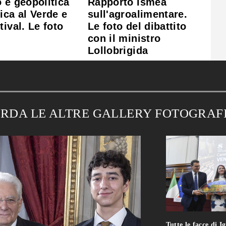
 e geopolitica
Rapporto Ismea
ica al Verde e
sull'agroalimentare.
tival. Le foto
Le foto del dibattito
con il ministro
Lollobrigida
RDA LE ALTRE GALLERY FOTOGRAF
Tutte le facce di I