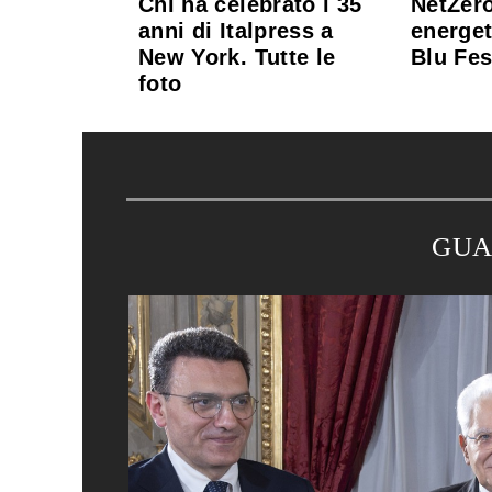
Chi ha celebrato i 35
NetZero
anni di Italpress a
energet
New York. Tutte le
Blu Fes
foto
GUA