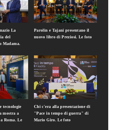
gnazio La
Parolin e Tajani presentano il
Giuseppe Cavo
ia del
nuovo libro di Preziosi. Le foto
solo. Chi c'era 
zo Madama.
edizione del 
foto
e tecnologie
Chi c'era alla presentazione di
Addio a Teodo
la mostra a
"Pace in tempo di guerra" di
presidente del
i a Roma. Le
Mario Giro. Le foto
italiana. Le fo