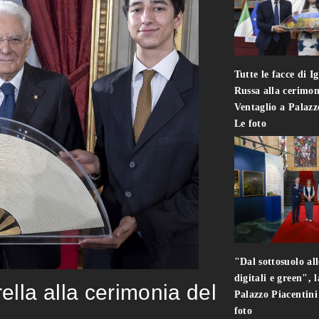
Tutte le facce di I
Russa alla cerimon
Ventaglio a Palaz
Le foto
"Dal sottosuolo all
digitali e green", 
rella alla cerimonia del
Palazzo Piacentin
foto