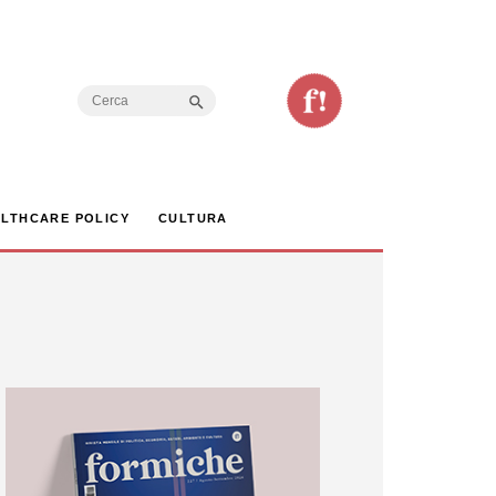
Search Button
Search
for:
LTHCARE POLICY
CULTURA