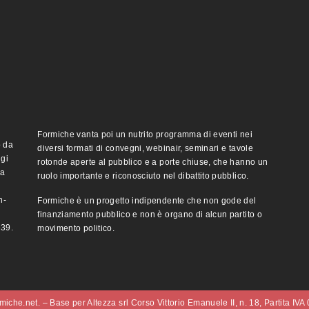
Formiche vanta poi un nutrito programma di eventi nei
o da
diversi formati di convegni, webinair, seminari e tavole
ggi
rotonde aperte al pubblico e a porte chiuse, che hanno un
ma
ruolo importante e riconosciuto nel dibattito pubblico.
n-
Formiche è un progetto indipendente che non gode del
finanziamento pubblico e non è organo di alcun partito o
e39.
movimento politico.
iche.net. – Base per Altezza srl Corso Vittorio Emanuele II, n. 18, Partita IV