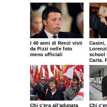
I 40 anni di Renzi visti
Casini,
da Pizzi nelle foto
Lorenz
meno ufficiali
school
Carta. 
Chi c'era all'adunata
Chi c'er