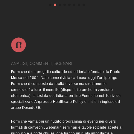
ANALISI, COMMENTI, SCENARI
Formiche è un progetto culturale ed editoriale fondato da Paolo
Messa nel 2004. Nato come rivista cartacea, oggi l’arcipelago
Formiche è composto da realtà diverse ma strettamente
connesse fra loro: il mensile (disponibile anche in versione
elettronica), la testata quotidiana on-line Formiche.net, le riviste
specializzate Airpress e Healthcare Policy e il sito in inglese ed
arabo Decode39.
Formiche vanta poi un nutrito programma di eventi nei diversi
formati di convegni, webinair, seminari e tavole rotonde aperte al
pubblico e a porte chiuse, che hanno un ruolo importante e