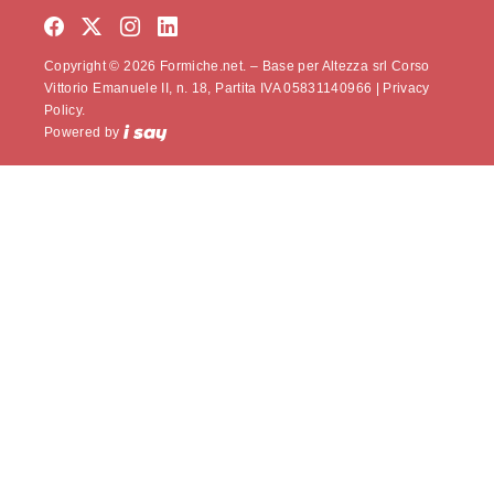
Copyright © 2026 Formiche.net. – Base per Altezza srl Corso
Vittorio Emanuele II, n. 18, Partita IVA 05831140966 |
Privacy
Policy.
Powered by