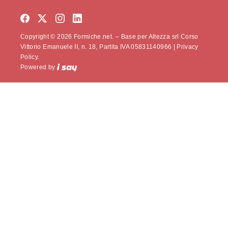
Copyright © 2026 Formiche.net. – Base per Altezza srl Corso
Vittorio Emanuele II, n. 18, Partita IVA 05831140966 |
Privacy
Policy.
Powered by