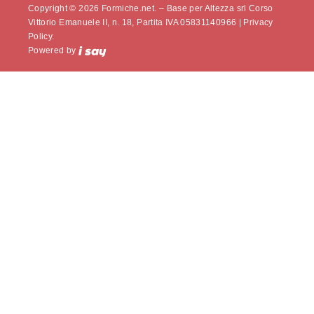
Copyright © 2026 Formiche.net. – Base per Altezza srl Corso
Vittorio Emanuele II, n. 18, Partita IVA 05831140966 |
Privacy
Policy.
Powered by