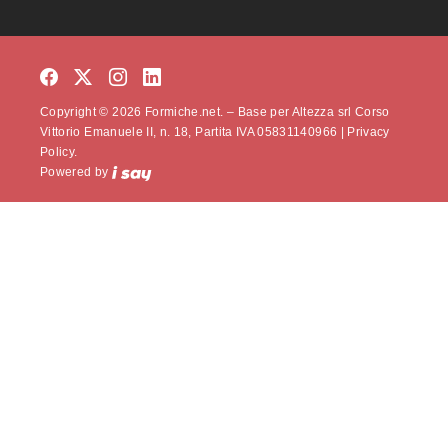
Copyright © 2026 Formiche.net. – Base per Altezza srl Corso
Vittorio Emanuele II, n. 18, Partita IVA 05831140966 |
Privacy
Policy.
Powered by