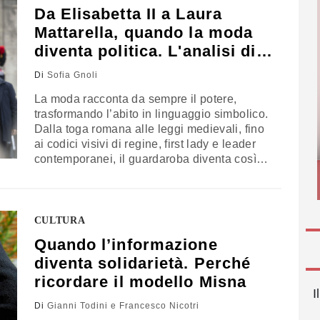
Da Elisabetta II a Laura
Mattarella, quando la moda
diventa politica. L'analisi di
Gnoli
Di
Sofia Gnoli
La moda racconta da sempre il potere,
trasformando l’abito in linguaggio simbolico.
Dalla toga romana alle leggi medievali, fino
ai codici visivi di regine, first lady e leader
contemporanei, il guardaroba diventa così
uno strumento di comunicazione. L’ultimo
esempio arriva da Laura Mattarella sulla
copertina di Vogue, dove l’eleganza sobria e
sartoriale trasmette identità e autorevolezza.
CULTURA
L’analisi di Sofia Gnoli, professoressa di
Quando l’informazione
Storia e cultura della moda presso
diventa solidarietà. Perché
l’Università Iulm
ricordare il modello Misna
I
Di
Gianni Todini e Francesco Nicotri