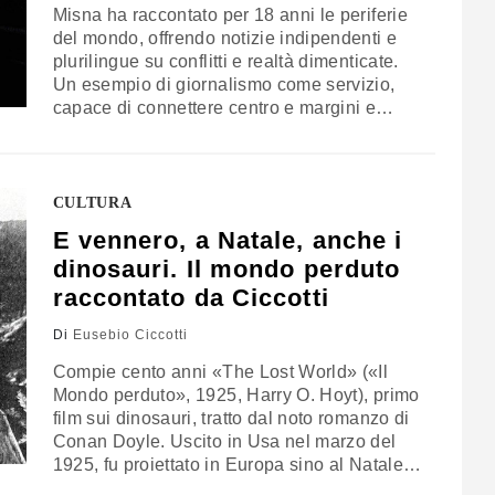
Misna ha raccontato per 18 anni le periferie
del mondo, offrendo notizie indipendenti e
plurilingue su conflitti e realtà dimenticate.
Un esempio di giornalismo come servizio,
capace di connettere centro e margini e
contrastare la disinformazione
CULTURA
E vennero, a Natale, anche i
dinosauri. Il mondo perduto
raccontato da Ciccotti
Di
Eusebio Ciccotti
Compie cento anni «The Lost World» («Il
Mondo perduto», 1925, Harry O. Hoyt), primo
film sui dinosauri, tratto dal noto romanzo di
Conan Doyle. Uscito in Usa nel marzo del
1925, fu proiettato in Europa sino al Natale
del 1925. Per la prima volta il pubblico