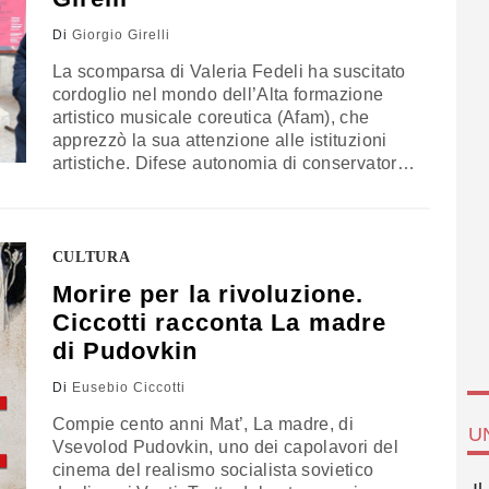
Di
Giorgio Girelli
La scomparsa di Valeria Fedeli ha suscitato
cordoglio nel mondo dell’Alta formazione
artistico musicale coreutica (Afam), che
apprezzò la sua attenzione alle istituzioni
artistiche. Difese autonomia di conservatori e
accademie, mostrò sensibilità sociale e
dialogo con realtà religiose, lasciando un
ricordo di serietà e vicinanza. Il ricordo di
Giorgio Girelli, presidente Emerito
CULTURA
Conservatorio Rossini
Morire per la rivoluzione.
Ciccotti racconta La madre
di Pudovkin
Di
Eusebio Ciccotti
Compie cento anni Mat’, La madre, di
U
Vsevolod Pudovkin, uno dei capolavori del
cinema del realismo socialista sovietico