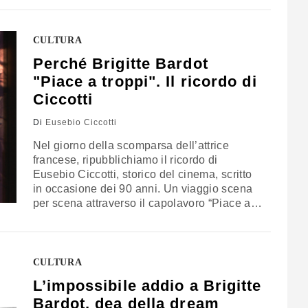
vedeva dei dinosauri muoversi sullo
schermo, e un brontosauro, fuggito dalla sua
gabbia, scorrazzare per Londra,
CULTURA
distruggendo palazzi e terrificando i passanti
Perché Brigitte Bardot
"Piace a troppi". Il ricordo di
Ciccotti
Di
Eusebio Ciccotti
Nel giorno della scomparsa dell’attrice
francese, ripubblichiamo il ricordo di
Eusebio Ciccotti, storico del cinema, scritto
in occasione dei 90 anni. Un viaggio scena
per scena attraverso il capolavoro “Piace a
troppi (1956)” che è anche un viaggio di
formazione
CULTURA
L’impossibile addio a Brigitte
Bardot, dea della dream