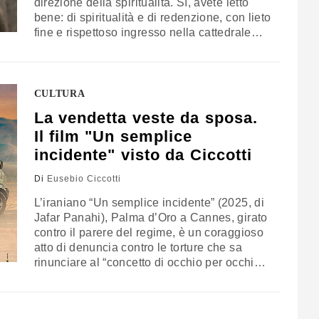
direzione della spiritualità. Sì, avete letto
bene: di spiritualità e di redenzione, con lieto
fine e rispettoso ingresso nella cattedrale
barocca di Santiago di Compostela. La
rubrica di Pino Pisicchio
CULTURA
La vendetta veste da sposa.
Il film "Un semplice
incidente" visto da Ciccotti
Di
Eusebio Ciccotti
L’iraniano “Un semplice incidente” (2025, di
Jafar Panahi), Palma d’Oro a Cannes, girato
contro il parere del regime, è un coraggioso
atto di denuncia contro le torture che sa
rinunciare al “concetto di occhio per occhio
dente per dente”. In un intrigante stile iper-
realista, tra Buñuel e Kusturica