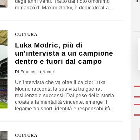
I
degli anni Venti. Tratto dal noto omonimo
romanzo di Maxim Gorky, è dedicato alla
causa marxista, con due notevoli attori del
tempo: Vera Baranovskaja e Nikolaj Balatov
CULTURA
Luka Modric, più di
un’intervista a un campione
dentro e fuori dal campo
Di
Francesco Nicotri
Un’intervista che va oltre il calcio: Luka
Modric racconta la sua vita tra guerra,
resilienza e successi. Dal peso della storia
croata alla mentalità vincente, emerge il
legame tra sport, identità e responsabilità
verso le nuove generazioni
CULTURA