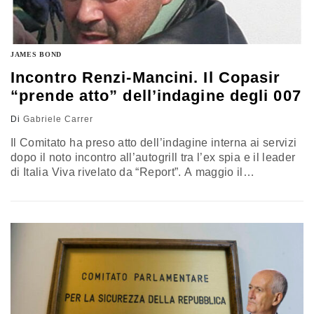
JAMES BOND
Incontro Renzi-Mancini. Il Copasir
“prende atto” dell’indagine degli 007
Di
Gabriele Carrer
Il Comitato ha preso atto dell’indagine interna ai servizi
dopo il noto incontro all’autogrill tra l’ex spia e il leader
di Italia Viva rivelato da “Report”. A maggio il
sottosegretario Gabrielli aveva emanato una direttiva
per evitare altri casi simili (e nuovi imbarazzi e
polemiche)