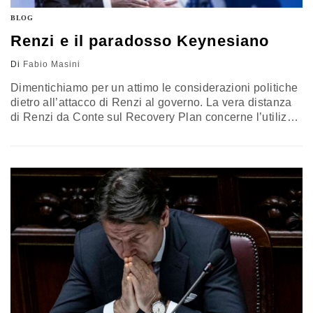
BLOG
Renzi e il paradosso Keynesiano
Di
Fabio Masini
Dimentichiamo per un attimo le considerazioni politiche
dietro all’attacco di Renzi al governo. La vera distanza
di Renzi da Conte sul Recovery Plan concerne l’utilizzo
pieno delle risorse da Bruxelles come aggiuntive e non
(parzialmente) sostitutive di progetti già messi in
cantiere dal governo. Si tratta di 87 miliardi di euro sui
200 del Next Generation EU che Gualtieri,
prudentemente…