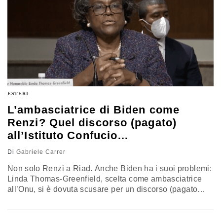
ESTERI
L’ambasciatrice di Biden come
Renzi? Quel discorso (pagato)
all’Istituto Confucio…
Di
Gabriele Carrer
Non solo Renzi a Riad. Anche Biden ha i suoi problemi:
Linda
Thomas-Greenfield, scelta come ambasciatrice
all’Onu, si è dovuta scusare per un discorso (pagato
1.500 dollari) a un Istituto Confucio chiuso pochi mesi
dopo per infiltrazioni del Partito comuni
sta cinese