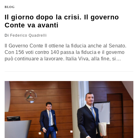
BLOG
Il giorno dopo la crisi. Il governo
Conte va avanti
Di
Federico Quadrelli
Il Governo Conte II ottiene la fiducia anche al Senato.
Con 156 voti contro 140 passa la fiducia e il governo
può continuare a lavorare. Italia Viva, alla fine, si
astiene. Cosa significa tutto questo per il futuro del
Governo e del Paese? Una crisi incomprensibile A chi
ha avuto modo di seguire il dibattito alla Camera, ma
soprattutto al…