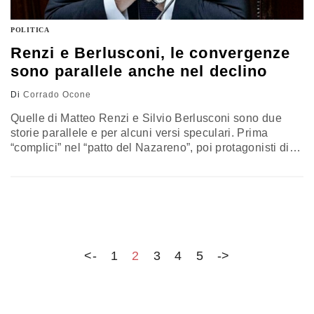
POLITICA
Renzi e Berlusconi, le convergenze
sono parallele anche nel declino
Di
Corrado Ocone
Quelle di Matteo Renzi e Silvio Berlusconi sono due
storie parallele e per alcuni versi speculari. Prima
“complici” nel “patto del Nazareno”, poi protagonisti di
una rottura tanto traumatica quando rancorosa come
quella fra due amanti che si erano cercati e poi si son
sentiti traditi. Infine, il comune declino per mano di forze
che hanno esaltato al massimo grado…
<-
1
2
3
4
5
->