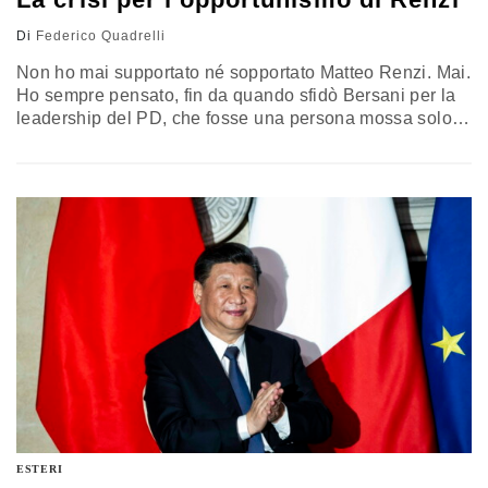
Di
Federico Quadrelli
Non ho mai supportato né sopportato Matteo Renzi. Mai.
Ho sempre pensato, fin da quando sfidò Bersani per la
leadership del PD, che fosse una persona mossa solo
da interessi personali, opportunismo spicciolo e da
nessun tipo di vero ideale. Avevo ragione, da vendere.
Lo ho ascoltato molte volte, anche dal vivo. Ci ho avuto
a che fare, quando era…
ESTERI