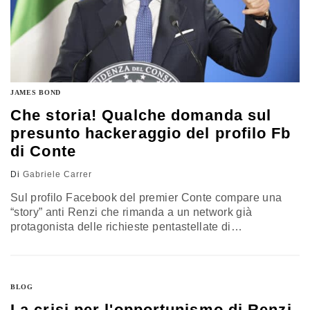
JAMES BOND
Che storia! Qualche domanda sul
presunto hackeraggio del profilo Fb
di Conte
Di
Gabriele Carrer
Sul profilo Facebook del premier Conte compare una
“story” anti Renzi che rimanda a un network già
protagonista delle richieste pentastellate di
impeachment a Mattarella. Palazzo Chigi prende le
distanze e non esclude un attacco hacker. Anzaldi (Iv)
sente puzza di bruciato. Qualcosa non torna…
BLOG
La crisi per l'opportunismo di Renzi