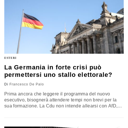
ESTERI
La Germania in forte crisi può
permettersi uno stallo elettorale?
Di
Francesco De Palo
Prima ancora che leggere il programma del nuovo
esecutivo, bisognerà attendere tempi non brevi per la
sua formazione. La Cdu non intende allearsi con AfD,
un proclama che si riverbera anche nei desiderata del
numero uno del Ppe, Manfred Weber a caccia di un
nuovo mandato nel prossimo congresso di Valencia e