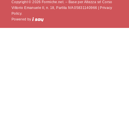
Copyright © 2026 Formiche.net. – Base per Altezza srl Corso
Vittorio Emanuele II, n. 18, Partita IVA 05831140966 |
Privacy
Policy.
Powered by