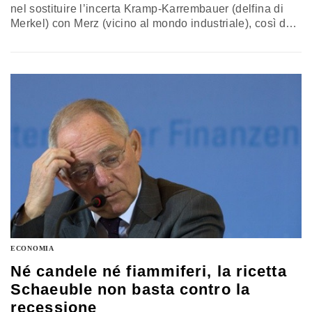
nel sostituire l’incerta Kramp-Karrembauer (delfina di
Merkel) con Merz (vicino al mondo industriale), così da
offrire alla Cdu una guida e al tessuto produttivo un
punto di riferimento che possa affrontare nodi come la
recessione e la transizione non ideologica
ECONOMIA
Né candele né fiammiferi, la ricetta
Schaeuble non basta contro la
recessione