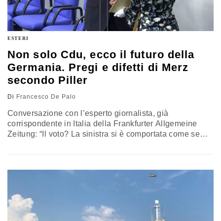
ESTERI
Non solo Cdu, ecco il futuro della
Germania. Pregi e difetti di Merz
secondo Piller
Di
Francesco De Palo
Conversazione con l’esperto giornalista, già
corrispondente in Italia della Frankfurter Allgemeine
Zeitung: “Il voto? La sinistra si è comportata come se
avesse una maggioranza assoluta e come se potesse
condizionare Merz. L’addio all’austerità? Anche se i
tedeschi si indebitassero per 1 miliardo in più, il
rapporto debito-pil salirebbe dal 60 all’ 85%. Non mi
sembra un grande dramma. Se AfD aumentasse i voti?
Finirebbe il sistema democratico, ma anche l’euro e
l’Unione europea”