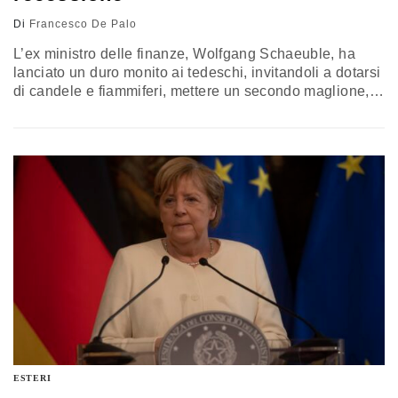
Di
Francesco De Palo
L’ex ministro delle finanze, Wolfgang Schaeuble, ha
lanciato un duro monito ai tedeschi, invitandoli a dotarsi
di candele e fiammiferi, mettere un secondo maglione,
non lamentarsi, perché “molte cose non possono essere
date per scontate”, dimenticando che le cause della
totale dipendenza dal gas russo vanno ritrovate nelle
scelte operate anche dal governo di cui ha fatto parte
ESTERI