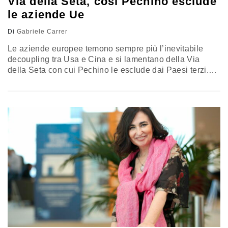
Via della Seta, così Pechino esclude
le aziende Ue
Di
Gabriele Carrer
Le aziende europee temono sempre più l’inevitabile
decoupling tra Usa e Cina e si lamentano della Via
della Seta con cui Pechino le esclude dai Paesi terzi.
Ultima chiamata per l’Europa? Il rapporto della
European Chamber of Commerce in China in
partnership con il Merics