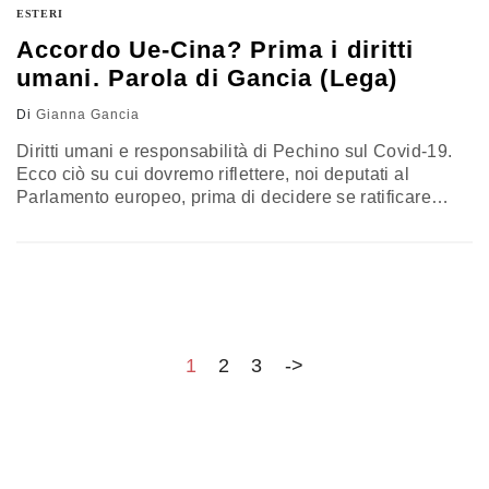
ESTERI
Accordo Ue-Cina? Prima i diritti
umani. Parola di Gancia (Lega)
Di
Gianna Gancia
Diritti umani e responsabilità di Pechino sul Covid-19.
Ecco ciò su cui dovremo riflettere, noi deputati al
Parlamento europeo, prima di decidere se ratificare
l’accordo sugli investimenti Ue-Cina. Il commento di
Gianna Gancia (Lega)
1
2
3
->