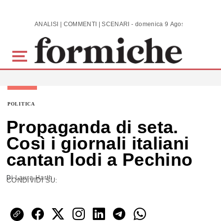
Skip to main content
ANALISI | COMMENTI | SCENARI - domenica 9 Agosto 2026
POLITICA
Propaganda di seta.
Così i giornali italiani
cantan lodi a Pechino
Di
Laura Harth
CONDIVIDI SU: