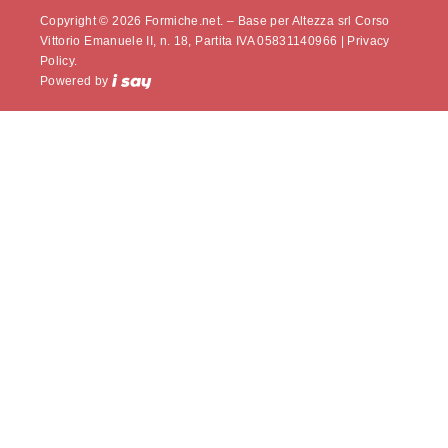
Copyright © 2026 Formiche.net. – Base per Altezza srl Corso
Vittorio Emanuele II, n. 18, Partita IVA 05831140966 |
Privacy
Policy.
Powered by