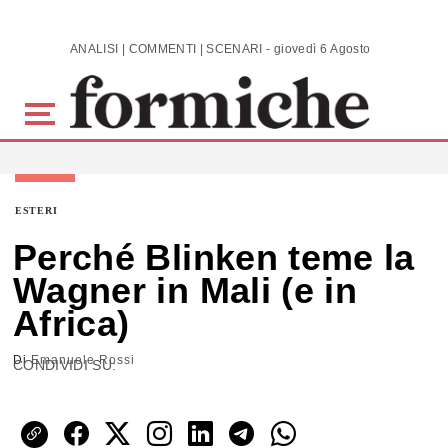
Skip to main content
ANALISI | COMMENTI | SCENARI - giovedì 6 Agosto 2026
ESTERI
Perché Blinken teme la
Wagner in Mali (e in
Africa)
Di
Emanuele Rossi
CONDIVIDI SU: