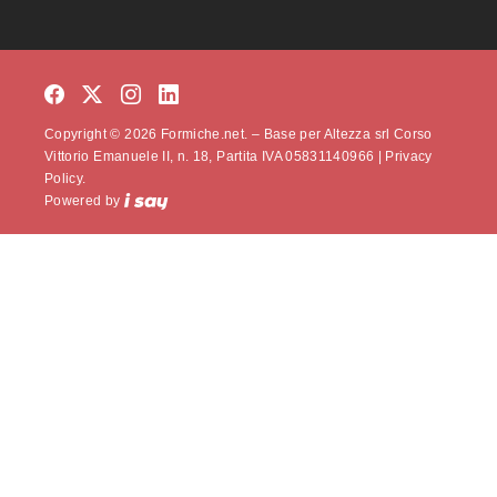
Copyright © 2026 Formiche.net. – Base per Altezza srl Corso
Vittorio Emanuele II, n. 18, Partita IVA 05831140966 |
Privacy
Policy.
Powered by