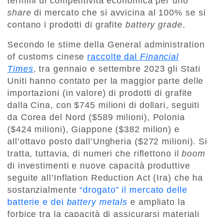
termini di competitività economica per uno
share
di mercato che si avvicina al 100% se si
contano i prodotti di grafite
battery grade
.
Secondo le stime della General administration
of customs cinese
raccolte dal
Financial
Times
, tra gennaio e settembre 2023 gli Stati
Uniti hanno contato per la maggior parte delle
importazioni (in valore) di prodotti di grafite
dalla Cina, con $745 milioni di dollari, seguiti
da Corea del Nord ($589 milioni), Polonia
($424 milioni), Giappone ($382 milion) e
all’ottavo posto dall’Ungheria ($272 milioni). Si
tratta, tuttavia, di numeri che riflettono il
boom
di investimenti e nuove capacità produttive
seguite all’Inflation Reduction Act (Ira) che ha
sostanzialmente
“drogato” il mercato delle
batterie e dei
battery metals
e ampliato la
forbice tra la capacità di assicurarsi materiali