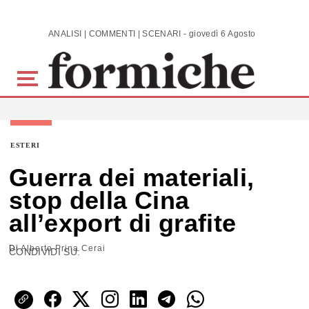
Skip to main content
ANALISI | COMMENTI | SCENARI - giovedì 6 Agosto 2026
ESTERI
Guerra dei materiali,
stop della Cina
all’export di grafite
Di
Alberto Prina Cerai
CONDIVIDI SU: