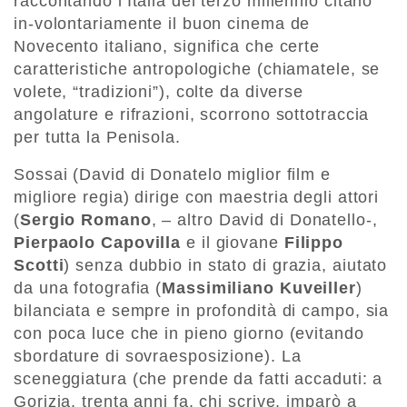
raccontando l’Italia del terzo millennio citano
in-volontariamente il buon cinema de
Novecento italiano, significa che certe
caratteristiche antropologiche (chiamatele, se
volete, “tradizioni”), colte da diverse
angolature e rifrazioni, scorrono sottotraccia
per tutta la Penisola.
Sossai (David di Donatelo miglior film e
migliore regia) dirige con maestria degli attori
(
Sergio Romano
, – altro David di Donatello-,
Pierpaolo Capovilla
e il giovane
Filippo
Scotti
) senza dubbio in stato di grazia, aiutato
da una fotografia (
Massimiliano Kuveiller
)
bilanciata e sempre in profondità di campo, sia
con poca luce che in pieno giorno (evitando
sbordature di sovraesposizione). La
sceneggiatura (che prende da fatti accaduti: a
Gorizia, trenta anni fa, chi scrive, imparò a