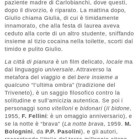
paziente madre di Carlobianchi, dove questi,
dopo il divorzio, è riparato. La mattina dopo,
Giulio chiama Giulia, di cui è timidamente
innamorato, che alla festa di laurea aveva
ceduto alla corte di un altro studente, sniffando
insieme al tizio cocaina nella toilette, scorti dal
timido e pulito Giulio.
La città di pianura
è un film delicato,
locale
ma
dal linguaggio
universale
. Attraverso la
metafora del
viaggio
e del
bere insieme a
qualcuno
“l’ultima ombra” (tradizione del
Triveneto), è un saggio filosofico contro la
solitudine e sull’amicizia autentica. Se poi i
personaggi sono
vitelloni
e
bidonari
(
Il bidone
,
1955,
F. Fellini
: è un omaggio anniversario), e
se la notte è “brava” (
La notte brava
, 1959.
M.
Bolognini
, da
P.P. Pasolini
), e gli autori,