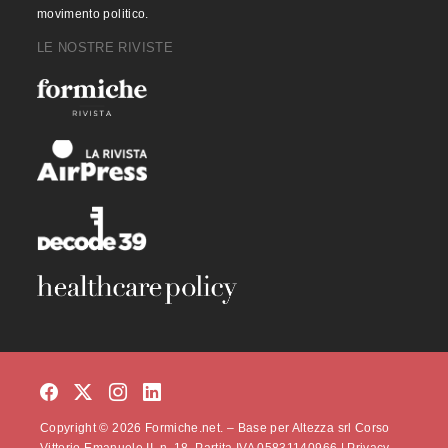
movimento politico.
LE NOSTRE RIVISTE
Copyright © 2026 Formiche.net. – Base per Altezza srl Corso
Vittorio Emanuele II, n. 18, Partita IVA 05831140966 |
Privacy