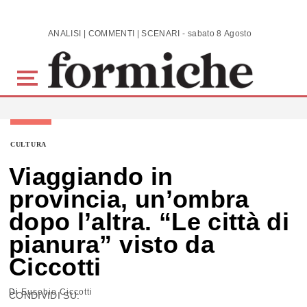
Skip to main content
ANALISI | COMMENTI | SCENARI - sabato 8 Agosto 2026
CULTURA
Viaggiando in
provincia, un’ombra
dopo l’altra. “Le città di
pianura” visto da
Ciccotti
Di
Eusebio Ciccotti
CONDIVIDI SU: