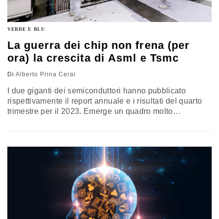
VERDE E BLU
La guerra dei chip non frena (per
ora) la crescita di Asml e Tsmc
Di
Alberto Prina Cerai
I due giganti dei semiconduttori hanno pubblicato
rispettivamente il report annuale e i risultati del quarto
trimestre per il 2023. Emerge un quadro molto
incoraggiante per le due aziende, nonostante l’acuirsi
delle tensioni geopolitiche tra Stati Uniti e Cina. Ecco le
principali sfide di mercato, e non, che le attendono… tra
cui i chip per l’intelligenza artificiale