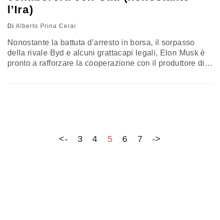
l’Ira)
Di
Alberto Prina Cerai
Nonostante la battuta d’arresto in borsa, il sorpasso
della rivale Byd e alcuni grattacapi legali, Elon Musk è
pronto a rafforzare la cooperazione con il produttore di
batterie cinese. Un chiaro segnale anche
all’amministrazione Biden…
<-
3
4
5
6
7
->