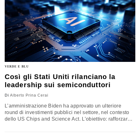
VERDE E BLU
Così gli Stati Uniti rilanciano la
leadership sui semiconduttori
Di
Alberto Prina Cerai
L’amministrazione Biden ha approvato un ulteriore
round di investimenti pubblici nel settore, nel contesto
dello US Chips and Science Act. L’obiettivo: rafforzare
le capacità di ricerca e sviluppo. Intanto il settore è in
fermento, spinto dal boom per i chip IA