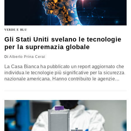
VERDE E BLU
Gli Stati Uniti svelano le tecnologie
per la supremazia globale
Di
Alberto Prina Cerai
La Casa Bianca ha pubblicato un report aggiornato che
individua le tecnologie più significative per la sicurezza
nazionale americana. Hanno contribuito le agenzie
federali, dall’Energia alla Difesa passando per l’Nsa: al
vertice, il Consiglio per la scienza e la tecnologia del
presidente. Si tratta di 18 settori, tra cui IA, energia
pulita, quantum computing e semiconduttori…