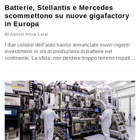
Batterie, Stellantis e Mercedes
scommettono su nuove gigafactory
in Europa
Di
Alberto Prina Cerai
I due colossi dell’auto hanno annunciato nuovi ingenti
investimenti in siti di produzione di batterie nel
continente. La sfida: non perdere troppo terreno rispetto
alle rivali cinesi, nonostante la forte concorrenza sui
prezzi dei modelli EV e l’accesso alle materie prime
critiche. Intanto per Mirafiori si apre uno spiraglio…