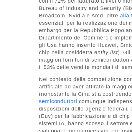
con il 72% del fatturato a livello mo
Bureau of Industry and Security (B
Broadcom, Nvidia e Amd, oltre
alla
essenziali per la realizzazione dei
embargo per la Repubblica Popolare
Dipartimento del Commercio impleme
gli Usa hanno inserito Huawei, Smic 
chip nella cosiddetta
entity list
). Gli
maggiori fornitori di semiconduttor
il 53% delle vendite mondiali di sem
Nel contesto della competizione con 
artificiale ad aver attirato la maggi
(nonostante la Cina stia costruend
semiconduttori
comunque indispensabil
disposizioni delle agenzie federali,
(Euv) per la fabbricazione e di chip
sistemi IA, hanno scosso il settore 
sviluppare microprocessori che rispe