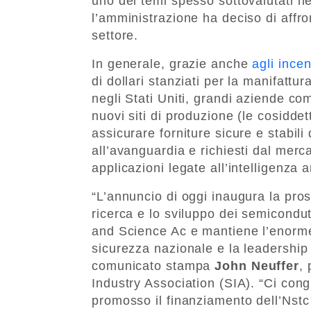
uno dei temi spesso sottovalutati ne
l’amministrazione ha deciso di affron
settore.
In generale, grazie anche
agli incen
di dollari stanziati per la manifattur
negli Stati Uniti, grandi aziende c
nuovi siti di produzione (le cosidde
assicurare forniture sicure e stabili 
all’avanguardia e richiesti dal merca
applicazioni legate all’intelligenza ar
“L’annuncio di oggi inaugura la pros
ricerca e lo sviluppo dei semicondut
and Science Ac e mantiene l’enorme
sicurezza nazionale e la leadership
comunicato stampa
John Neuffer
,
Industry Association (SIA). “Ci con
promosso il finanziamento dell’Nstc e