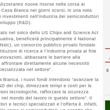
alizzeranno nuove risorse nella corsa ai
 Casa Bianca nei giorni scorsi, in una nota
i investimenti nell’industria dei semiconduttori
sviluppo (R&D).
tato nel solco dello US Chips and Science Act
tuativa, beneficerà principalmente il National
stc), un consorzio pubblico privato fondato
ituzioni di ricerca e l’industria privata al fine
innovazioni, abbassare le barriere alla
 affrontare direttamente alcune necessitò
ecializzata nel settore”.
I
 Bianca, i nuovi fondi intendono “avanzare la
D dei chip, dimezzare tempi e costi per la
oni tecnologiche, rafforzare la sicurezza
 nel mondo del lavoro in questo settore”. Il
i e tecnici specializzati e l’offerta è, infatti,