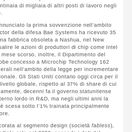
inaia di migliaia di altri posti di lavoro negli
e.
nunciato la prima sovvenzione nell’ambito
actor della difesa Bae Systems ha ricevuto 35
 una fabbrica obsoleta a Nashua, nel New
ire le azioni di produttori di chip come Intel
mese scorso, inoltre, il Dipartimento del
bbe concesso a Microchip Technology 162
ederali nell’ambito della legge per incrementare
nale. Gli Stati Uniti contano oggi circa per il
ivello globale, rispetto al 37% di share di cui
gamente, decenni fa il governo statunitense
nterno lordo in R&D, ma negli ultimi anni la
 è scesa sotto l’1% trainata principalmente
ore.
corata al segmento design (società
fabless
),