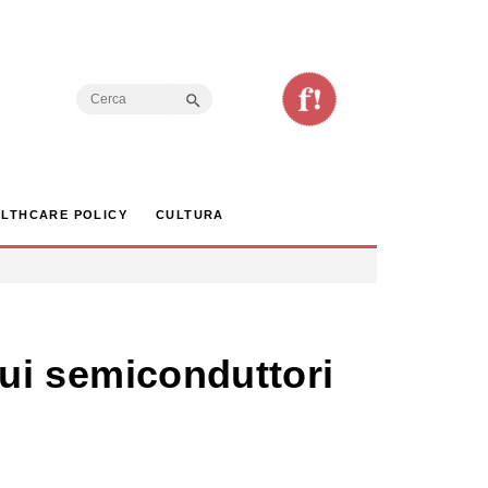
Search Button
Search
for:
LTHCARE POLICY
CULTURA
 sui semiconduttori