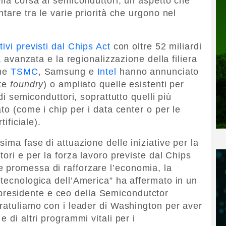
lla corsa ai semiconduttori, un aspetto che
tare tra le varie priorità che urgono nel
tivi previsti dal Chips Act
con oltre 52 miliardi
a avanzata e la regionalizzazione della filiera
ome
TSMC
, Samsung e
Intel
hanno annunciato
tte
foundry
) o ampliato quelle esistenti per
di semiconduttori, soprattutto quelli più
to (come i chip per i data center o per le
tificiale).
sima fase di attuazione delle iniziative per la
tori e per la forza lavoro previste dal Chips
 promessa di rafforzare l’economia, la
 tecnologica dell’America” ha affermato in un
 presidente e ceo della Semicondutctor
gratuliamo con i leader di Washington per aver
 di altri programmi vitali per i