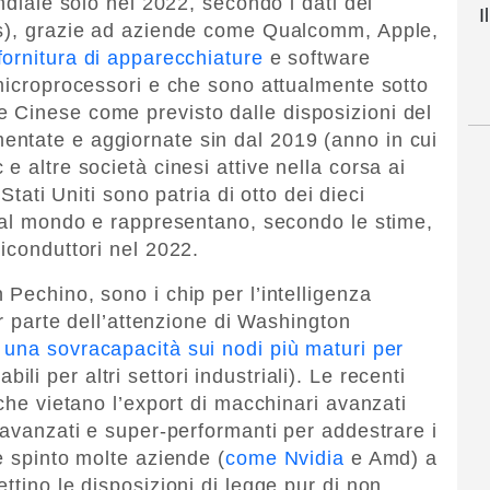
ndiale solo nel 2022, secondo i dati del
I
is), grazie ad aziende come Qualcomm, Apple,
 fornitura di apparecchiature
e software
 microprocessori e che sono attualmente sotto
 Cinese come previsto dalle disposizioni del
ntate e aggiornate sin dal 2019 (anno in cui
e altre società cinesi attive nella corsa ai
 Stati Uniti sono patria di otto dei dieci
i al mondo e rappresentano, secondo le stime,
iconduttori nel 2022.
Pechino, sono i chip per l’intelligenza
or parte dell’attenzione di Washington
o
una sovracapacità sui nodi più maturi per
i per altri settori industriali). Le recenti
 che vietano l’export di macchinari avanzati
 avanzati e super-performanti per addestrare i
e spinto molte aziende (
come Nvidia
e Amd) a
ttino le disposizioni di legge pur di non