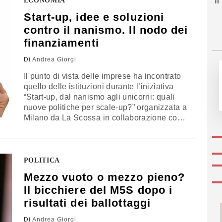
I
ECONOMIA
Paese, distinta…
Start-up, idee e soluzioni
contro il nanismo. Il nodo dei
finanziamenti
Di
Andrea Giorgi
Il punto di vista delle imprese ha incontrato
quello delle istituzioni durante l’iniziativa
“Start-up, dal nanismo agli unicorni: quali
nuove politiche per scale-up?” organizzata a
Milano da La Scossa in collaborazione con
Talent Garden. Due panel tematici moderati
dal presidente dell'associazione
Michelangelo Suigo per discutere delle
difficoltà delle piccole aziende innovative e
POLITICA
delle possibili soluzioni da mettere in campo
Mezzo vuoto o mezzo pieno?
per…
Il bicchiere del M5S dopo i
risultati dei ballottaggi
Di
Andrea Giorgi