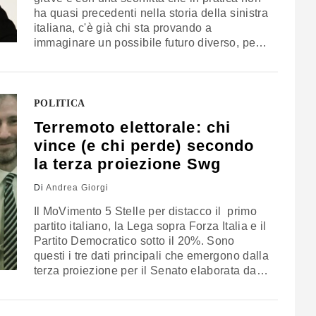
ha quasi precedenti nella storia della sinistra
italiana, c'è già chi sta provando a
immaginare un possibile futuro diverso, per il
Partito Democratico e per i riformisti italiani.
Un'agenda parallela che ripensi
profondamente il ruolo del centrosinistra nel
nostro Paese,…
POLITICA
Terremoto elettorale: chi
vince (e chi perde) secondo
la terza proiezione Swg
Di
Andrea Giorgi
Il MoVimento 5 Stelle per distacco il primo
partito italiano, la Lega sopra Forza Italia e il
Partito Democratico sotto il 20%. Sono
questi i tre dati principali che emergono dalla
terza proiezione per il Senato elaborata da
Swg per La7. Il campione è del 60%, l'errore
statistico dello 0,37%. Secondo l'istituto di
ricerca, i pentastellati sono di gran lunga…