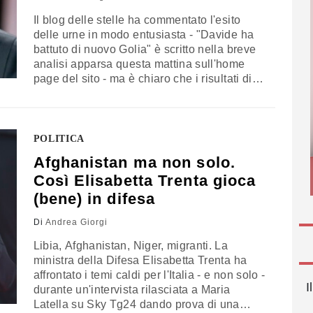
Il blog delle stelle ha commentato l'esito
delle urne in modo entusiasta - "Davide ha
battuto di nuovo Golia" è scritto nella breve
analisi apparsa questa mattina sull'home
page del sito - ma è chiaro che i risultati di
questo turno di amministrative non possano
essere letti come una vittoria assoluta dei
pentastellati. Che ai ballottaggi di ieri hanno
sì vinto…
POLITICA
Afghanistan ma non solo.
Così Elisabetta Trenta gioca
(bene) in difesa
Di
Andrea Giorgi
Libia, Afghanistan, Niger, migranti. La
ministra della Difesa Elisabetta Trenta ha
affrontato i temi caldi per l'Italia - e non solo -
I
durante un'intervista rilasciata a Maria
Latella su Sky Tg24 dando prova di una