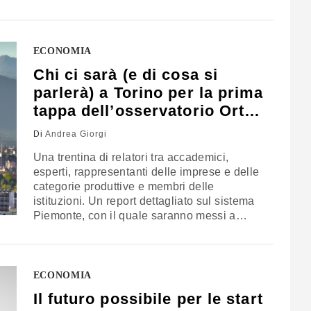
visione misurata e corretta dello scenario
nazionale e internazionale, che in questi
giorni vede l'Italia protagonista soprattutto
sul tema delle migrazioni. "Solo se si
ECONOMIA
abbassano…
Chi ci sarà (e di cosa si
parlerà) a Torino per la prima
tappa dell’osservatorio Orti
di I-Com
Di
Andrea Giorgi
Una trentina di relatori tra accademici,
esperti, rappresentanti delle imprese e delle
categorie produttive e membri delle
istituzioni. Un report dettagliato sul sistema
Piemonte, con il quale saranno messi a
fuoco i punti di forza e di debolezza
dell’economia della regione, le criticità
ancora da superare e le potenzialità sulle
quali investire di più. L’Osservatorio sulle
ECONOMIA
relazioni tra territori e…
Il futuro possibile per le start