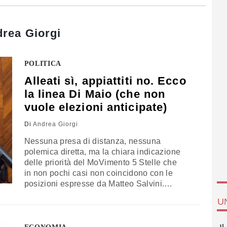
rea Giorgi
POLITICA
Alleati sì, appiattiti no. Ecco
la linea Di Maio (che non
vuole elezioni anticipate)
Di
Andrea Giorgi
Nessuna presa di distanza, nessuna
polemica diretta, ma la chiara indicazione
delle priorità del MoVimento 5 Stelle che
in non pochi casi non coincidono con le
posizioni espresse da Matteo Salvini.
L'intervista che Luigi Di Maio ha rilasciato
U
questa mattina a La Stampa, in fondo, è
servita soprattutto a questo: ad affermare che
esiste una via pentastellata al governo del