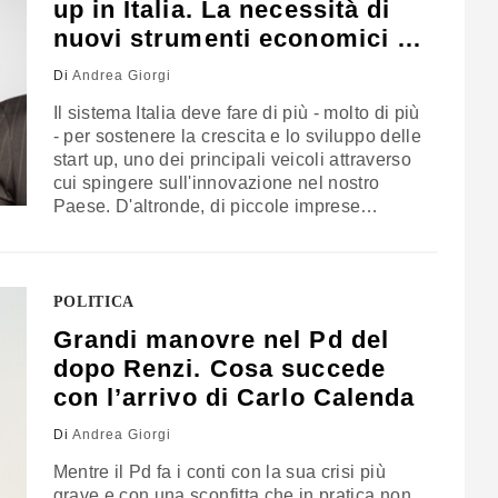
up in Italia. La necessità di
nuovi strumenti economici e
normativi
Di
Andrea Giorgi
Il sistema Italia deve fare di più - molto di più
- per sostenere la crescita e lo sviluppo delle
start up, uno dei principali veicoli attraverso
cui spingere sull'innovazione nel nostro
Paese. D'altronde, di piccole imprese
innovative - frutto di idee spesso
all'avanguardia e dell'impegno e della
passione di numerosissimi giovani
imprenditori - ne nascono a migliaia nel
POLITICA
territorio…
Grandi manovre nel Pd del
dopo Renzi. Cosa succede
con l’arrivo di Carlo Calenda
Di
Andrea Giorgi
Mentre il Pd fa i conti con la sua crisi più
grave e con una sconfitta che in pratica non