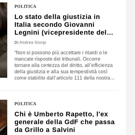
POLITICA
Lo stato della giustizia in
Italia secondo Giovanni
Legnini (vicepresidente del
Csm)
Di
Andrea Giorgi
“Non si possono più accettare i ritardi o le
mancate risposte dei tribunali. Occorre
tornare alla certezza del diritto, all’efficienza
della giustizia e alla sua tempestività così
come stabilito dall’articolo 111 della nostra
Costituzione che va pienamente
attuato”. Parola del vicepresidente del
Consiglio Superiore della Magistratura
Giovanni Legnini, che - nel corso dell’evento
POLITICA
dal titolo “Lo stato della Giustizia in Italia”,
Chi è Umberto Rapetto, l'ex
organizzato…
generale della GdF che passa
da Grillo a Salvini