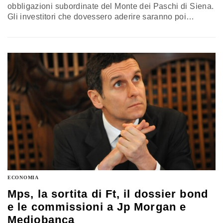
obbligazioni subordinate del Monte dei Paschi di Siena.
Gli investitori che dovessero aderire saranno poi
costretti a reinvestire il ricavato nell'aumento di capitale
della banca senese. E questo nell'ottica di abbassare
l'asticella dagli attuali 5 miliardi di euro massimi, cifra
che, con gli attuali chiari di luna sulle banche e in…
ECONOMIA
Mps, la sortita di Ft, il dossier bond
e le commissioni a Jp Morgan e
Mediobanca