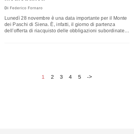
Di
Federico Fornaro
Lunedì 28 novembre è una data importante per il Monte
dei Paschi di Siena. È, infatti, il giorno di partenza
dell'offerta di riacquisto delle obbligazioni subordinate
con obbligo, per chi le ha in portafoglio e accettasse la
proposta, di reinvestire il ricavato nell'aumento di
capitale fino a 5 miliardi, nell'ottica di ridurne
l'ammontare. Ad accendere ancor più i riflettori su
Mps…
1
2
3
4
5
->