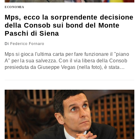
ECONOMIA
Mps, ecco la sorprendente decisione
della Consob sui bond del Monte
Paschi di Siena
Di
Federico Fornaro
Mps si gioca l'ultima carta per fare funzionare il "piano
A" per la sua salvezza. Con il via libera della Consob
presieduta da Giuseppe Vegas (nella foto), è stata
riaperta l'offerta di riacquisto delle obbligazioni
subordinate, con successivo obbligo di reinvestire il
ricavato in azioni di nuova emissione (ecco perché si
parla di conversione). I DETTAGLI DELL'OFFERTA Dal
16 dicembre fino…