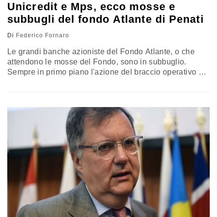
Unicredit e Mps, ecco mosse e
subbugli del fondo Atlante di Penati
Di
Federico Fornaro
Le grandi banche azioniste del Fondo Atlante, o che
attendono le mosse del Fondo, sono in subbuglio.
Sempre in primo piano l'azione del braccio operativo di
Quaestio sgr presieduta da Alessandro Penati. Le
ultime novità arrivano dal Monte dei Paschi e di Siena e
da Unicredit, dove l'ad Jean-Pierre Mustier. Ma andiamo
con ordine, mentre il governo studia un intervento…