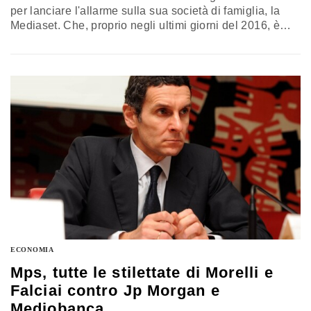
per lanciare l'allarme sulla sua società di famiglia, la
Mediaset. Che, proprio negli ultimi giorni del 2016, è
finita nel mirino di colui che, ironia della sorte, figura
proprio tra i vecchi amici dell'ex premier italiano:
Vincent Bolloré. COS'È SUCCESSO Quest'ultimo, nei
primi giorni di dicembre, attraverso la sua Vivendi,
società francese attiva…
ECONOMIA
Mps, tutte le stilettate di Morelli e
Falciai contro Jp Morgan e
Mediobanca