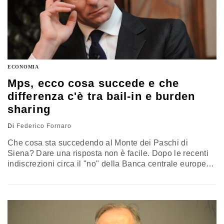
ECONOMIA
Mps, ecco cosa succede e che
differenza c'è tra bail-in e burden
sharing
Di
Federico Fornaro
Che cosa sta succedendo al Monte dei Paschi di
Siena? Dare una risposta non è facile. Dopo le recenti
indiscrezioni circa il "no" della Banca centrale europea
alla richiesta di proroga dell'operazione di salvataggio
dal 31 dicembre al 20 gennaio, le più svariate ipotesi si
sono succedute, mentre Paolo Gentiloni ha ricevuto dal
capo dello Stato, Sergio Mattarella, l'incarico di…