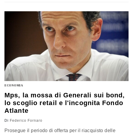
novità rilevante: gran parte delle risorse che affluiranno
al Monte dei Paschi di Siena guidato dall'amministratore
delegato Marco Morelli serviranno a ripagare in
sostanza gli oneri per la cartolarizzazione…
ECONOMIA
Mps, la mossa di Generali sui bond,
lo scoglio retail e l'incognita Fondo
Atlante
Di
Federico Fornaro
Prosegue il periodo di offerta per il riacquisto delle