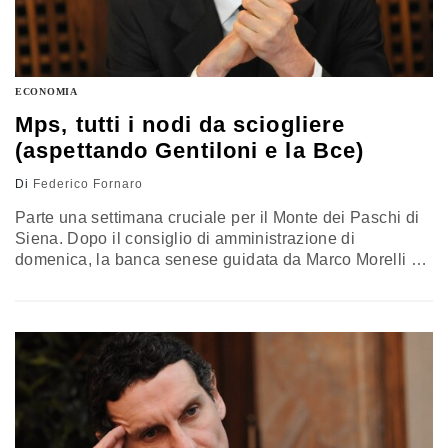
ECONOMIA
Mps, tutti i nodi da sciogliere
(aspettando Gentiloni e la Bce)
Di
Federico Fornaro
Parte una settimana cruciale per il Monte dei Paschi di
Siena. Dopo il consiglio di amministrazione di
domenica, la banca senese guidata da Marco Morelli ha
deciso di riaprire l'offerta sulle obbligazioni subordinate.
L'OFFERTA SULLE OBBLIGAZIONI Con la riapertura
dell'offerta sulle obbligazioni, da poco terminata, Mps
punta in realtà ad "agganciare" la platea di quei circa 40
mila piccoli investitori…