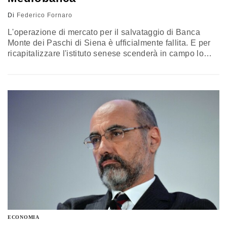
Di
Federico Fornaro
L'operazione di mercato per il salvataggio di Banca
Monte dei Paschi di Siena è ufficialmente fallita. E per
ricapitalizzare l'istituto senese scenderà in campo lo
Stato che con un decreto legge ha appena messo a
disposizione 20 miliardi di euro. In realtà la cifra non
sarà utilizzata solo per Mps ma anche per le altre
banche italiane in difficoltà, come…
ECONOMIA