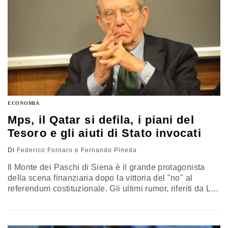
ECONOMIA
Mps, il Qatar si defila, i piani del
Tesoro e gli aiuti di Stato invocati
Di
Federico Fornaro e Fernando Pineda
Il Monte dei Paschi di Siena è il grande protagonista
della scena finanziaria dopo la vittoria del "no" al
referendum costituzionale. Gli ultimi rumor, riferiti da La
Stampa, raccontano che c'è la possibilità che si faccia
ricorso al fondo Salva-Stati (Esm) per circa 15 miliardi di
euro. Mentre il quotidiano di Confindustria, Il Sole 24