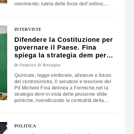
movimento: tutela delle forze dell’ordine,
“scudo penale” per gli agenti, revisione delle
norme su legittima difesa e uso della forza,
fino al tema controverso della
“remigrazione”. Tra ambizioni di governo e
INTERVISTE
dialogo con il centrodestra, Carta spiega a
Difendere la Costituzione per
Formiche.net come punta a trasformare il
governare il Paese. Fina
consenso personale di Vannacci in un
progetto politico strutturato
spiega la strategia dem per il
2027
Di
Federico Di Bisceglie
Quirinale, legge elettorale, alleanze e futuro
del centrosinistra. Il senatore e tesoriere del
Pd Michele Fina delinea a Formiche.net la
strategia dem in vista delle prossime sfide
politiche, rivendicando la centralità della
Costituzione e del ruolo del Presidente della
Repubblica. Dalla costruzione
dell’alternativa a Giorgia Meloni al dialogo
con il Movimento 5 Stelle, fino alle priorità
POLITICA
economiche e sociali e al futuro de L’Unità