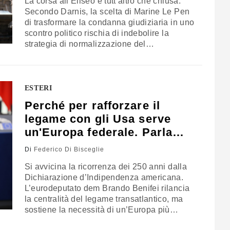
La corsa all’Eliseo è tutt’altro che chiusa.
Secondo Darnis, la scelta di Marine Le Pen
di trasformare la condanna giudiziaria in uno
scontro politico rischia di indebolire la
strategia di normalizzazione del
Rassemblement National, ricompattando il
fronte moderato. Uno scenario che potrebbe
rilanciare candidature come quella di
Édouard Philippe e favorire una
ESTERI
convergenza dell’area centrista, mentre resta
Perché per rafforzare il
sullo sfondo una Francia ancora
legame con gli Usa serve
profondamente frammentata
un'Europa federale. Parla
Benifei (Pd)
Di
Federico Di Bisceglie
Si avvicina la ricorrenza dei 250 anni dalla
Dichiarazione d’Indipendenza americana.
L’eurodeputato dem Brando Benifei rilancia
la centralità del legame transatlantico, ma
sostiene la necessità di un’Europa più
integrata, autonoma e autorevole. Tra