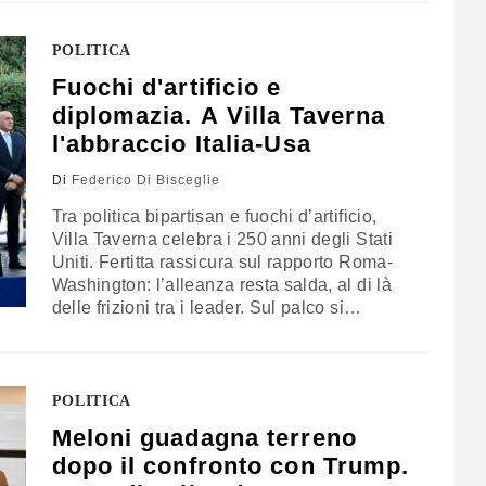
sicurezza, tecnologia, commercio e dazi, per
l’esponente del Pd la sfida è rafforzare la
cooperazione con Washington da una
POLITICA
posizione di maggiore equilibrio, evitando
Fuochi d'artificio e
derive di subalternità politica
diplomazia. A Villa Taverna
l'abbraccio Italia-Usa
Di
Federico Di Bisceglie
Tra politica bipartisan e fuochi d’artificio,
Villa Taverna celebra i 250 anni degli Stati
Uniti. Fertitta rassicura sul rapporto Roma-
Washington: l’alleanza resta salda, al di là
delle frizioni tra i leader. Sul palco si
alternano Tajani e Salvini, mentre La Russa
assicura che Meloni è “presente con lo
spirito”. Ampia la partecipazione del governo
e dell’opposizione, a conferma di un legame
POLITICA
transatlantico che, nelle intenzioni degli
Meloni guadagna terreno
organizzatori, continua a rappresentare un
dopo il confronto con Trump.
punto fermo della politica italiana