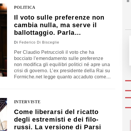
I
Savoia i risultati di uno dei progetti più
avanzati del Piano Mattei. Per il presidente
POLITICA
esecutivo di BF Spa e amministratore
Il voto sulle preferenze non
delegato di BF International, Federico
cambia nulla, ma serve il
Vecchioni, la farm rappresenta
un’infrastruttura agroindustriale capace di
ballottaggio. Parla
rafforzare la sicurezza alimentare, trasferire
Petruccioli
Di
Federico Di Bisceglie
competenze e promuovere uno sviluppo
sostenibile
Per Claudio Petruccioli il voto che ha
bocciato l’emendamento sulle preferenze
non modifica gli equilibri politici né apre una
crisi di governo. L’ex presidente della Rai su
Formiche.net legge quanto accaduto come
l’ennesima prova di un sistema bloccato
dalle convenienze dei partiti e rilancia la
necessità di restituire agli elettori un ruolo
nella scelta dei parlamentari. La vera riforma,
INTERVISTE
sostiene, resta il ritorno del ballottaggio,
Come liberarsi del ricatto
indispensabile per costruire maggioranze
degli estremisti e dei filo-
stabili e contenere gli estremismi
russi. La versione di Parsi