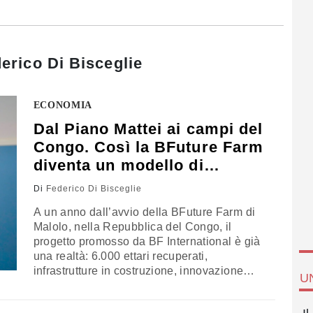
erico Di Bisceglie
ECONOMIA
Dal Piano Mattei ai campi del
Congo. Così la BFuture Farm
diventa un modello di
cooperazione industriale
Di
Federico Di Bisceglie
A un anno dall’avvio della BFuture Farm di
Malolo, nella Repubblica del Congo, il
progetto promosso da BF International è già
una realtà: 6.000 ettari recuperati,
infrastrutture in costruzione, innovazione
U
tecnologica, formazione e servizi per le
comunità locali. Presentati ieri a Jolanda di