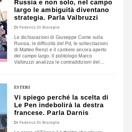
Russia e non solo, nel campo
largo le ambiguità diventano
strategia. Parla Valbruzzi
Di
Federico Di Bisceglie
Le dichiarazioni di Giuseppe Conte sulla
Russia, le difficoltà del Pd, le sollecitazioni
di Matteo Renzi e il cantiere ancora aperto
del campo largo. Il politologo Marco
Valbruzzi analizza le contraddizioni del
centrosinistra, il nodo del programma
comune e il ruolo decisivo che potrebbe
giocare la riforma della legge elettorale
ESTERI
Vi spiego perché la scelta di
Le Pen indebolirà la destra
francese. Parla Darnis
Di
Federico Di Bisceglie