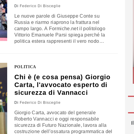
Di
Federico Di Bisceglie
Le nuove parole di Giuseppe Conte su
Russia e riarmo riaprono la frattura nel
campo largo. A Formiche.net il politologo
Vittorio Emanuele Parsi spiega perché la
politica estera rappresenti il vero nodo
irrisolto del centrosinistra e mette a confronto
le ambiguità dell’opposizione con la
maggiore compattezza del centrodestra sui
dossier internazionali
POLITICA
Chi è (e cosa pensa) Giorgio
Carta, l'avvocato esperto di
sicurezza di Vannacci
Di
Federico Di Bisceglie
Giorgio Carta, avvocato del generale
Roberto Vannacci e oggi responsabile
I
sicurezza di Futuro Nazionale, lavora alla
costruzione dell’ossatura programmatica del