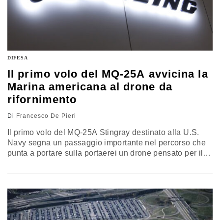
DIFESA
Il primo volo del MQ-25A avvicina la
Marina americana al drone da
rifornimento
Di
Francesco De Pieri
Il primo volo del MQ-25A Stingray destinato alla U.S.
Navy segna un passaggio importante nel percorso che
punta a portare sulla portaerei un drone pensato per il
rifornimento in volo. Il test apre una fase decisiva per un
programma che dovrà alleggerire il peso oggi sostenuto
dai Super Hornet e ampliare autonomia, flessibilità e
capacità operativa dell’aviazione imbarcata americana