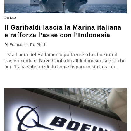
DIFESA
Il Garibaldi lascia la Marina italiana
e rafforza l’asse con l’Indonesia
Di
Francesco De Pieri
Il via libera del Parlamento porta verso la chiusura il
trasferimento di Nave Garibaldi all’Indonesia, scelta che
per l’Italia vale anzitutto come risparmio sui costi di
mantenimento e di demolizione. Ma l’operazione ha
anche un profilo più ampio, perché si inserisce nel
rafforzamento del rapporto con Giacarta e può
contribuire ad aprire nuovi spazi per la cooperazione
industriale nel settore della difesa