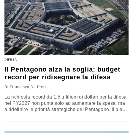
DIFESA
Il Pentagono alza la soglia: budget
record per ridisegnare la difesa
Di
Francesco De Pieri
La richiesta record da 1,5 trililioni di dollari per la difesa
nel FY2027 non punta solo ad aumentare la spesa, ma
a ridefinire le priorità strategiche del Pentagono. Il piano
concentra risorse su sistemi da combattimento, base
industriale, deterrenza nucleare, flotta, velivoli, droni e
infrastrutture, nel tentativo di tenere insieme