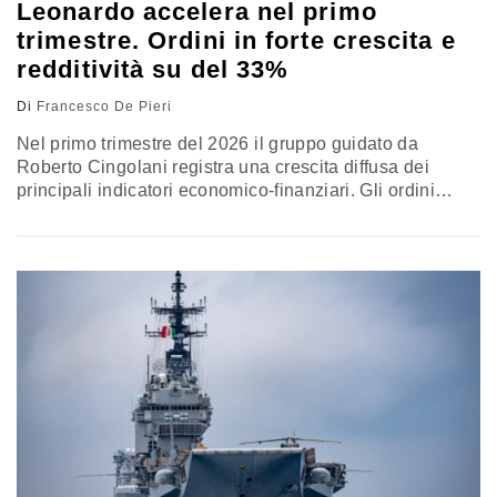
Leonardo accelera nel primo
trimestre. Ordini in forte crescita e
redditività su del 33%
Di
Francesco De Pieri
Nel primo trimestre del 2026 il gruppo guidato da
Roberto Cingolani registra una crescita diffusa dei
principali indicatori economico-finanziari. Gli ordini
salgono a 9 miliardi, i ricavi a 4,4 miliardi e l’Ebita
cresce del 33%. A pesare sull’indebitamento è
l’acquisizione del business Difesa di Iveco, che rafforza
il posizionamento di Leonardo nella difesa terrestre