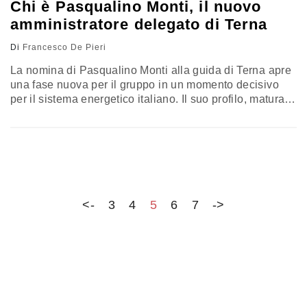
Chi è Pasqualino Monti, il nuovo
amministratore delegato di Terna
Di
Francesco De Pieri
La nomina di Pasqualino Monti alla guida di Terna apre
una fase nuova per il gruppo in un momento decisivo
per il sistema energetico italiano. Il suo profilo, maturato
tra reti, logistica e grandi infrastrutture pubbliche,
accompagna un’azienda chiamata a sostenere la
transizione energetica, rafforzare la sicurezza del
sistema e accelerare gli investimenti necessari ad
adattare la rete alla nuova domanda elettrica
<-
3
4
5
6
7
->