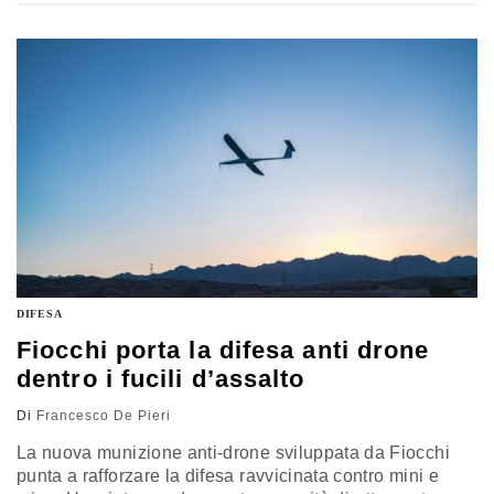
funzioni di risposta su un mezzo autonomo di superficie,
con l’obiettivo di accelerare il dispiegamento e
rafforzare la difesa ravvicinata in scenari operativi dove
rapidità e adattabilità contano quanto la precisione
DIFESA
Fiocchi porta la difesa anti drone
dentro i fucili d’assalto
Di
Francesco De Pieri
La nuova munizione anti-drone sviluppata da Fiocchi
punta a rafforzare la difesa ravvicinata contro mini e