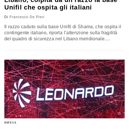
Unifil che ospita gli italiani
Di
Francesco De Pieri
Il razzo caduto sulla base Unifil di Shama, che ospita il
contingente italiano, riporta l’attenzione sulla fragilità
del quadro di sicurezza nel Libano meridionale.
L’episodio non ha provocato feriti e ha causato danni
limitati, ma lascia aperto il nodo più delicato, quello
dell’origine del lancio. Finché provenienza e dinamica
non saranno chiarite, resta sospeso il giudizio sulla
portata reale dell’accaduto per la missione italiana
DIFESA