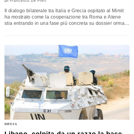
Di
Francesco De Pieri
Il dialogo bilaterale tra Italia e Grecia ospitato al Mimit
ha mostrato come la cooperazione tra Roma e Atene
stia entrando in una fase più concreta su dossier ormai
centrali per la sicurezza e la competitività europea. Dal
ruolo dei cavi sottomarini alla resilienza cyber, fino allo
spazio come infrastruttura di dati e capacità industriale,
il confronto ha indicato nel Mediterraneo il perimetro
strategico entro cui costruire progetti comuni,
integrazione tecnologica e autonomia condivisa
DIFESA
Libano, colpita da un razzo la base