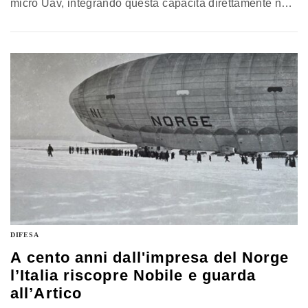
micro Uav, integrando questa capacità direttamente nei
fucili d’assalto già in dotazione. Pensata per scenari
operativi complessi e urbanizzati, la soluzione combina
rapidità di reazione, compatibilità con le armi standard e
contenimento dei danni collaterali, aprendo anche a
possibili sviluppi su scala internazionale
DIFESA
A cento anni dall'impresa del Norge
l’Italia riscopre Nobile e guarda
all’Artico