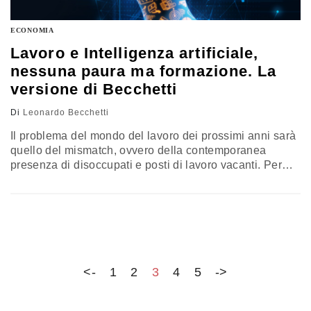
ECONOMIA
Lavoro e Intelligenza artificiale,
nessuna paura ma formazione. La
versione di Becchetti
Di
Leonardo Becchetti
Il problema del mondo del lavoro dei prossimi anni sarà
quello del mismatch, ovvero della contemporanea
presenza di disoccupati e posti di lavoro vacanti. Per
questo motivo la priorità numero uno delle istituzioni e
del governo deve essere quella della formazione e della
(ri)qualificazione della forza lavoro. L’analisi di
Leonardo Becchetti
<-
1
2
3
4
5
->