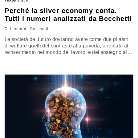
VERDE E BLU
Perché la silver economy conta.
Tutti i numeri analizzati da Becchetti
Di
Leonardo Becchetti
Le società del futuro dovranno avere come due pilastri
di welfare quelli del contrasto alla povertà, orientato al
reinserimento nel mondo del lavoro, e del sostegno alla
non autosufficienza degli anziani. Un motivo in più per
varare politiche redistributive serie nei prossimi anni. Il
commento di Leonardo Becchetti