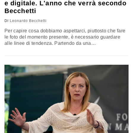
e digitale. L'anno che verrà secondo
Becchetti
Di
Leonardo Becchetti
Per capire cosa dobbiamo aspettarci, piuttosto che fare
le foto del momento presente, è necessario guardare
alle linee di tendenza. Partendo da una
consapevolezza: per avere il migliore dei mondi
possibili dove i benefici del progresso sono equamente
distribuiti abbiamo bisogno di politica ed istituzioni
lungimiranti. Il commento di Leonardo Becchetti