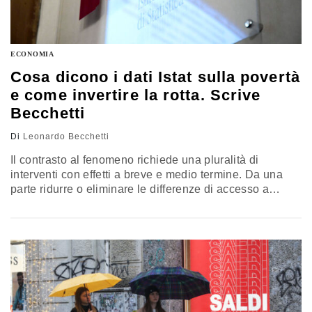
ECONOMIA
Cosa dicono i dati Istat sulla povertà
e come invertire la rotta. Scrive
Becchetti
Di
Leonardo Becchetti
Il contrasto al fenomeno richiede una pluralità di
interventi con effetti a breve e medio termine. Da una
parte ridurre o eliminare le differenze di accesso a
istruzione e sanità, dall’altra favorire formazione e
riqualificazione dei lavoratori nei processi di creazione
e distruzione di posti di lavoro sempre più frequenti per
via della rapidità del progresso tecnologico. Il commento
di Leonardo Becchetti