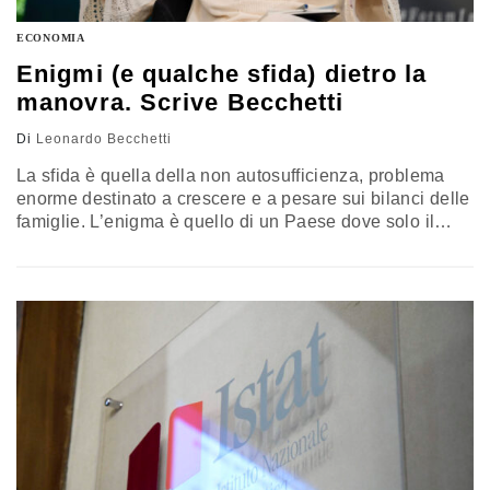
ECONOMIA
Enigmi (e qualche sfida) dietro la
manovra. Scrive Becchetti
Di
Leonardo Becchetti
La sfida è quella della non autosufficienza, problema
enorme destinato a crescere e a pesare sui bilanci delle
famiglie. L’enigma è quello di un Paese dove solo il
15,26% dei contribuenti dichiara un reddito lordo al di
sopra dei 35mila euro e paga il 63% delle imposte sui
redditi. Il commento di Leonardo Becchetti