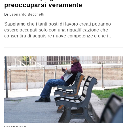
preoccuparsi veramente
Di
Leonardo Becchetti
Sappiamo che i tanti posti di lavoro creati potranno
essere occupati solo con una riqualificazione che
consentirà di acquisire nuove competenze e che i
lavoratori nel futuro dovranno necessariamente saper
interagire con le nuove tecnologie. Per questo la
direzione verso la quale dovranno essere indirizzate le
politiche del lavoro, quella della formazione
permanente, è assolutamente chiara se non vogliamo
che il mismatch arrivi a livelli esponenziali. L’analisi di
Leonardo Becchetti, professore di Economia politica
presso l’Università di Roma Tor Vergata