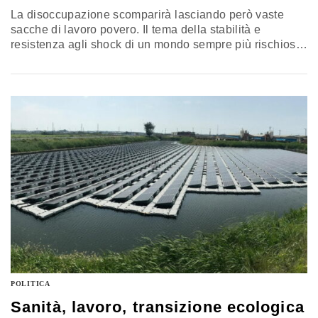
La disoccupazione scomparirà lasciando però vaste
sacche di lavoro povero. Il tema della stabilità e
resistenza agli shock di un mondo sempre più rischioso
e della difesa e crescita dei salari reali per la parte non
tutelata del Paese, resterà dunque il problema
economico (e politico) più importante in Italia nei
prossimi anni
POLITICA
Sanità, lavoro, transizione ecologica