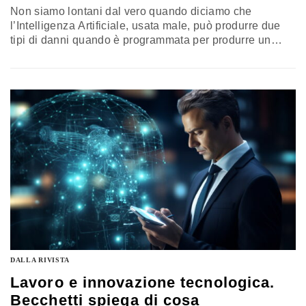
Non siamo lontani dal vero quando diciamo che
l’Intelligenza Artificiale, usata male, può produrre due
tipi di danni quando è programmata per produrre un
esito che non si preoccupa delle esternalità sociali ed
ambientali negative che può invece generare. O quando
la mano umana non è abbastanza attenta a verificare e
correggere gli errori della propria creatura
DALLA RIVISTA
Lavoro e innovazione tecnologica.
Becchetti spiega di cosa