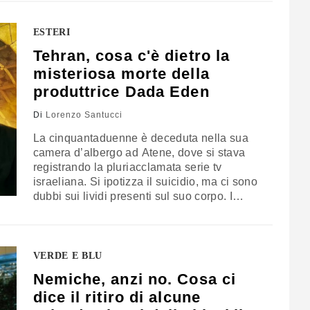
leadership americana
ESTERI
Tehran, cosa c'è dietro la
misteriosa morte della
produttrice Dada Eden
Di
Lorenzo Santucci
La cinquantaduenne è deceduta nella sua
camera d’albergo ad Atene, dove si stava
registrando la pluriacclamata serie tv
israeliana. Si ipotizza il suicidio, ma ci sono
dubbi sui lividi presenti sul suo corpo. I
media dello Stato ebraico tendono a
chiudere la pista che porta all’Iran dopo
alcune voci su un coinvolgimento della
Repubblica islamica
VERDE E BLU
Nemiche, anzi no. Cosa ci
dice il ritiro di alcune