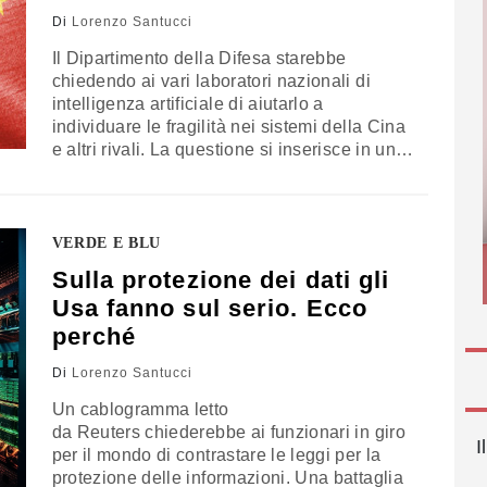
Di
Lorenzo Santucci
Il Dipartimento della Difesa starebbe
chiedendo ai vari laboratori nazionali di
intelligenza artificiale di aiutarlo a
individuare le fragilità nei sistemi della Cina
e altri rivali. La questione si inserisce in un
momento in cui le aziende devono decidere
come possono essere utilizzati i loro
strumenti
VERDE E BLU
Sulla protezione dei dati gli
Usa fanno sul serio. Ecco
perché
Di
Lorenzo Santucci
Un cablogramma letto
da Reuters chiederebbe ai funzionari in giro
I
per il mondo di contrastare le leggi per la
protezione delle informazioni. Una battaglia