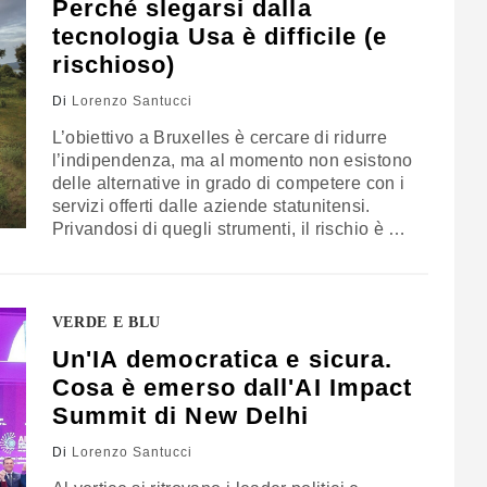
Perché slegarsi dalla
tecnologia Usa è difficile (e
rischioso)
Di
Lorenzo Santucci
L’obiettivo a Bruxelles è cercare di ridurre
l’indipendenza, ma al momento non esistono
delle alternative in grado di competere con i
servizi offerti dalle aziende statunitensi.
Privandosi di quegli strumenti, il rischio è di
mettersi in pericolo da soli. Anche in vista
del futuro non sembrano poterci essere
grandi cambiamenti
VERDE E BLU
Un'IA democratica e sicura.
Cosa è emerso dall'AI Impact
Summit di New Delhi
Di
Lorenzo Santucci