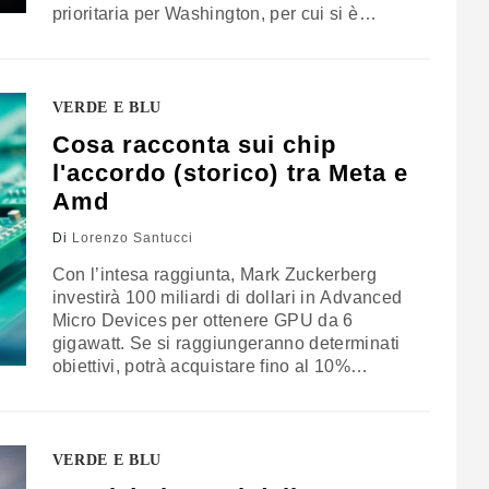
prioritaria per Washington, per cui si è
scontrata più volte anche con gli alleati
VERDE E BLU
Cosa racconta sui chip
l'accordo (storico) tra Meta e
Amd
Di
Lorenzo Santucci
Con l’intesa raggiunta, Mark Zuckerberg
investirà 100 miliardi di dollari in Advanced
Micro Devices per ottenere GPU da 6
gigawatt. Se si raggiungeranno determinati
obiettivi, potrà acquistare fino al 10%
dell’azienda. La partnership è identica a
quella siglata con OpenAI e rinnova la sfida
tra produttori. Il problema alla base però
rimane: in America si realizzano ancora
VERDE E BLU
troppi pochi semiconduttori