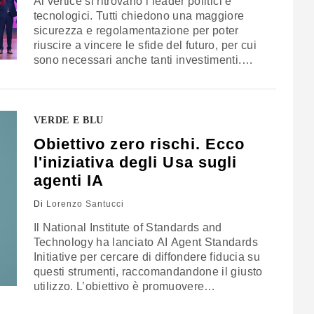
Al vertice si ritrovano i leader politici e
tecnologici. Tutti chiedono una maggiore
sicurezza e regolamentazione per poter
riuscire a vincere le sfide del futuro, per cui
sono necessari anche tanti investimenti.
Quelli che vuole attrarre l’India, per diventare
una nuova alternativa al duopolio
rappresentato da Stati Uniti e Cina
VERDE E BLU
Obiettivo zero rischi. Ecco
l'iniziativa degli Usa sugli
agenti IA
Di
Lorenzo Santucci
Il National Institute of Standards and
Technology ha lanciato AI Agent Standards
Initiative per cercare di diffondere fiducia su
questi strumenti, raccomandandone il giusto
utilizzo. L’obiettivo è promuovere
l’ecosistema in modo sicuro e confermare la