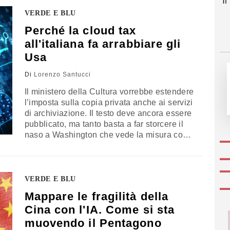
I
aziende cinesi sotto accusa possono essere
pensate per spiare la popolazione. Un
VERDE E BLU
avvertimento per tutti, soprattutto per l’Italia
Perché la cloud tax
all'italiana fa arrabbiare gli
Usa
Di
Lorenzo Santucci
Il ministero della Cultura vorrebbe estendere
l’imposta sulla copia privata anche ai servizi
di archiviazione. Il testo deve ancora essere
pubblicato, ma tanto basta a far storcere il
naso a Washington che vede la misura come
l’ennesimo modo per discriminare le sue
aziende
VERDE E BLU
Mappare le fragilità della
Cina con l'IA. Come si sta
muovendo il Pentagono