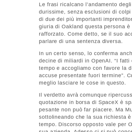
Le frasi ricalcano l’andamento degli 
durissime, senza esclusioni di colpi 
di due dei più importanti imprendito
giuria di Oakland questa persona è
rafforzato. Come detto, se il suo 
parlare di una sentenza diversa.
In un certo senso, lo conferma anch
decine di miliardi in OpenAI. “I fatt
tempo e accogliamo con favore la de
accuse presentate fuori termine”. Co
meglio lasciare le cose in questo.
Il verdetto avrà comunque ripercussi
quotazione in borsa di SpaceX è sp
pesante non può far piacere. Ma Mus
sottolineando che la sua richiesta è
tempo. Discorso opposto vale per Op
sua azienda. Adesso ci si può conc