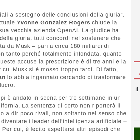
ali a sostegno delle conclusioni della giuria”.
ettuale
Yvonne Gonzalez Rogers
chiude la
sua vecchia azienda OpenAI. La giudice ha
della giuria, tutti concordi nel sostenere che
ta da Musk – pari a circa 180 miliardi di
on tanto perché totalmente infondata, quanto
queste accuse la prescrizione è di tre anni e la
 cui Musk si è mosso troppo tardi. Di fatto,
an
lo abbia ingannato cercando di trasformare
lucro.
I
pi è andato in scena per tre settimane in un
ifornia. La sentenza di certo non riporterà il
o a dir poco rivali, non soltanto nel senso che
iventare i leader dell’intelligenza artificiale –
er cui, è lecito aspettarsi altri episodi che