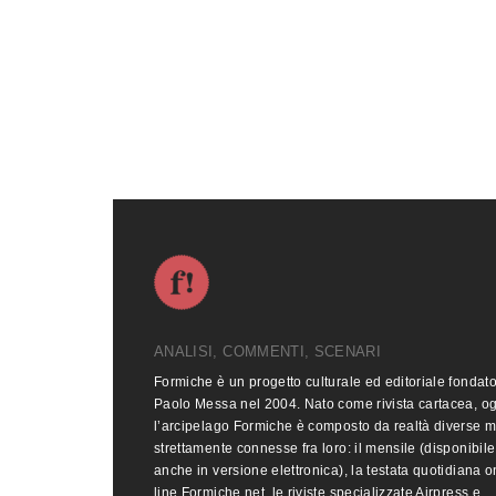
ANALISI, COMMENTI, SCENARI
Formiche è un progetto culturale ed editoriale fondat
Paolo Messa nel 2004. Nato come rivista cartacea, o
l’arcipelago Formiche è composto da realtà diverse 
strettamente connesse fra loro: il mensile (disponibile
anche in versione elettronica), la testata quotidiana o
line Formiche.net, le riviste specializzate Airpress e