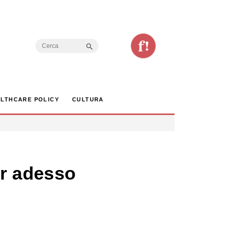
Search Button
Search
for:
LTHCARE POLICY
CULTURA
er adesso