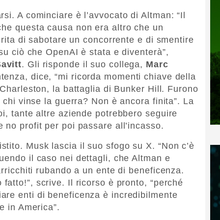
si. A cominciare è l’avvocato di Altman: “Il
che questa causa non era altro che un
ocrita di sabotare un concorrente e di smentire
 su ciò che OpenAI è stata e diventerà”,
avitt
. Gli risponde il suo collega,
Marc
ntenza, dice, “mi ricorda momenti chiave della
 Charleston, la battaglia di Bunker Hill. Furono
a chi vinse la guerra? Non è ancora finita”. La
oi, tante altre aziende potrebbero seguire
 no profit per poi passare all’incasso.
tito. Musk lascia il suo sfogo su X. “Non c’è
uendo il caso nei dettagli, che Altman e
arricchiti rubando a un ente di beneficenza.
tto!”, scrive. Il ricorso è pronto, “perché
are enti di beneficenza è incredibilmente
he in America”.