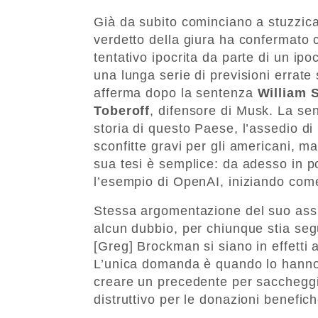
Già da subito cominciano a stuzzicar
verdetto della giura ha confermato 
tentativo ipocrita da parte di un ip
una lunga serie di previsioni errate
afferma dopo la sentenza
William S
Toberoff
, difensore di Musk. La se
storia di questo Paese, l’assedio di
sconfitte gravi per gli americani, m
sua tesi è semplice: da adesso in p
l’esempio di OpenAI, iniziando come
Stessa argomentazione del suo assis
alcun dubbio, per chiunque stia seg
[Greg] Brockman si siano in effetti 
L’unica domanda è quando lo hanno fa
creare un precedente per saccheggi
distruttivo per le donazioni benefic