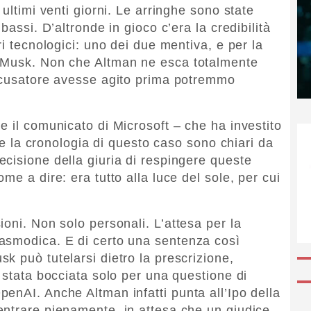
ultimi venti giorni. Le arringhe sono state
bassi. D’altronde in gioco c’era la credibilità
ri tecnologici: uno dei due mentiva, e per la
 Musk. Non che Altman ne esca totalmente
accusatore avesse agito prima potremmo
e il comunicato di Microsoft – che ha investito
i e la cronologia di questo caso sono chiari da
cisione della giuria di respingere queste
me a dire: era tutto alla luce del sole, per cui
oni. Non solo personali. L’attesa per la
asmodica. E di certo una sentenza così
k può tutelarsi dietro la prescrizione,
 stata bocciata solo per una questione di
enAI. Anche Altman infatti punta all’Ipo della
entrare pienamente, in attesa che un giudice