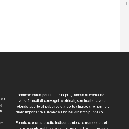
I
Formiche vanta poi un nutrito programma di eventi nei
o da
diversi formati di convegni, webinair, seminari e tavole
ggi
rotonde aperte al pubblico e a porte chiuse, che hanno un
ma
ruolo importante e riconosciuto nel dibattito pubblico.
n-
Formiche è un progetto indipendente che non gode del
finanziamento pubblico e non è organo di alcun partito o