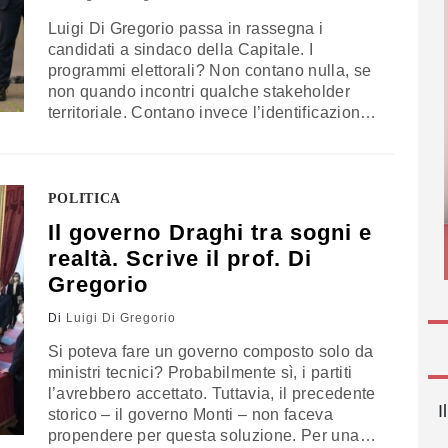
Luigi Di Gregorio passa in rassegna i
candidati a sindaco della Capitale. I
programmi elettorali? Non contano nulla, se
non quando incontri qualche stakeholder
territoriale. Contano invece l’identificazione
partitica, l’immagine e il profilo del
candidato, il suo messaggio e il suo
posizionamento, su questioni spesso più
nazionali che locali
POLITICA
Il governo Draghi tra sogni e
realtà. Scrive il prof. Di
Gregorio
Di
Luigi Di Gregorio
Si poteva fare un governo composto solo da
ministri tecnici? Probabilmente sì, i partiti
l’avrebbero accettato. Tuttavia, il precedente
I
storico – il governo Monti – non faceva
propendere per questa soluzione. Per una