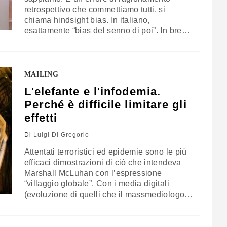
retrospettivo che commettiamo tutti, si
chiama hindsight bias. In italiano,
esattamente “bias del senno di poi”. In breve,
è quello che ci fa pensare di aver saputo o
capito sempre tutto prima degli altri: “Lo
sapevo, ve l’avevo detto!”, ma solo una volta
che gli…
MAILING
L'elefante e l'infodemia.
Perché è difficile limitare gli
effetti
Di
Luigi Di Gregorio
Attentati terroristici ed epidemie sono le più
efficaci dimostrazioni di ciò che intendeva
Marshall McLuhan con l’espressione
“villaggio globale”. Con i media digitali
(evoluzione di quelli che il massmediologo
canadese chiamava media elettrici), il
mondo si fa piccolo, fino a diventare un
unico villaggio. Ciò significa che uno degli