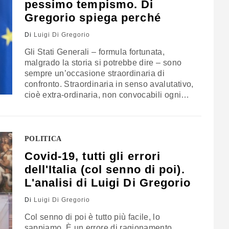
pessimo tempismo. Di
Gregorio spiega perché
Di
Luigi Di Gregorio
Gli Stati Generali – formula fortunata,
malgrado la storia si potrebbe dire – sono
sempre un’occasione straordinaria di
confronto. Straordinaria in senso avalutativo,
cioè extra-ordinaria, non convocabili ogni
anno. In condizioni ordinarie si dovrebbe
procedere con un programma di governo (se
e quando c’è). Per il Covid invece “non
avevamo un manuale”, ha detto Giuseppe
POLITICA
Conte. E dunque, in astratto,…
Covid-19, tutti gli errori
dell'Italia (col senno di poi).
L'analisi di Luigi Di Gregorio
Di
Luigi Di Gregorio
Col senno di poi è tutto più facile, lo
sappiamo. È un errore di ragionamento