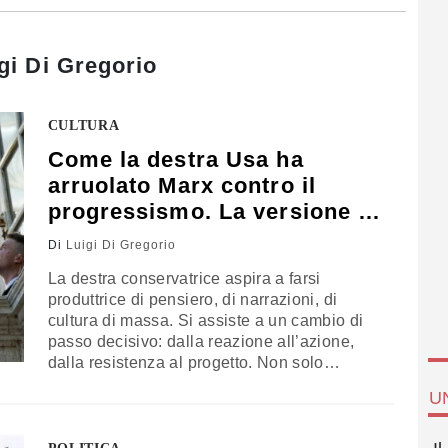
gi Di Gregorio
CULTURA
Come la destra Usa ha
arruolato Marx contro il
progressismo. La versione di
Di Gregorio
Di
Luigi Di Gregorio
La destra conservatrice aspira a farsi
produttrice di pensiero, di narrazioni, di
cultura di massa. Si assiste a un cambio di
passo decisivo: dalla reazione all’azione,
dalla resistenza al progetto. Non solo
“contro” la cultura dominante, ma “per” una
U
nuova egemonia. Mentre la sinistra si affida
all’inerzia di un’egemonia passata,
sottovalutando la capacità della controparte