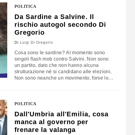
effetti più importanti e significativi della
POLITICA
globalizzazione è di tipo psicologico-
Da Sardine a Salvine. Il
cognitivo.…
rischio autogol secondo Di
Gregorio
Di
Luigi Di Gregorio
Cosa sono le sardine? Al momento sono
singoli flash mob contro Salvini. Non sono
un partito, dato che non hanno alcuna
strutturazione né si candidano alle elezioni.
Non sono neanche un movimento, forse lo
diventeranno in futuro. Sono migliaia di
cittadini che – individualmente – aderiscono
a una convocazione a-partitica via
Facebook, condividendo una posizione
POLITICA
genericamente anti-salviniana. Non hanno
Dall'Umbria all'Emilia, cosa
una…
manca al governo per
frenare la valanga