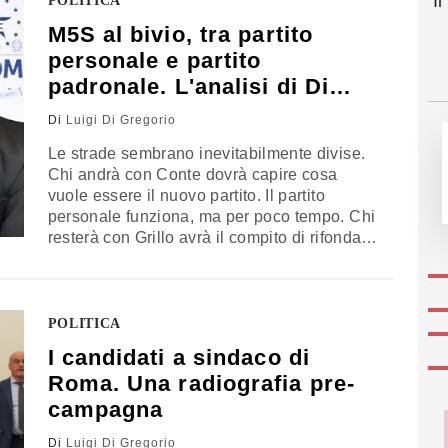
I
POLITICA
di appropriarsi dei suoi stessi strumenti
M5S al bivio, tra partito
teorici. L’analisi di Luigi Di Gregorio,
personale e partito
professore di Scienza politica presso
l’Università della Tuscia di Viterbo
padronale. L'analisi di Di
Gregorio
Di
Luigi Di Gregorio
Le strade sembrano inevitabilmente divise.
Chi andrà con Conte dovrà capire cosa
vuole essere il nuovo partito. Il partito
personale funziona, ma per poco tempo. Chi
resterà con Grillo avrà il compito di rifondare
il Movimento, col rischio evidente di doverlo
fare guardando nostalgicamente indietro e
con la certezza di essere, oggi più che mai,
in un partito padronale. L’analisi del
POLITICA
politologo Luigi Di Gregorio
I candidati a sindaco di
Roma. Una radiografia pre-
campagna
Di
Luigi Di Gregorio