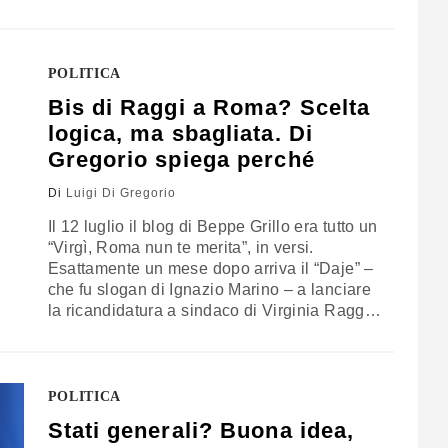
ragione molto semplice: i partiti,
all’avvicinarsi della scadenza del mandato,
tendono a cambiare la narrazione positiva e
a smarcarsi, frantumando la maggioranza in
POLITICA
un fuggi-fuggi generale. L’analisi del
Bis di Raggi a Roma? Scelta
politologo Luigi Di Gregorio
logica, ma sbagliata. Di
Gregorio spiega perché
Di
Luigi Di Gregorio
Il 12 luglio il blog di Beppe Grillo era tutto un
“Virgì, Roma nun te merita”, in versi.
Esattamente un mese dopo arriva il “Daje” –
che fu slogan di Ignazio Marino – a lanciare
la ricandidatura a sindaco di Virginia Raggi
e a chiudere definitivamente i conti con la
regola interna dei due mandati al massimo,
prima di tornare…
POLITICA
Stati generali? Buona idea,