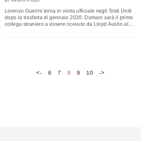
Di
Stefano Pioppi
Lorenzo Guerini torna in visita ufficiale negli Stati Uniti
dopo la trasferta di gennaio 2020. Domani sarà il primo
collega straniero a essere ricevuto da Lloyd Austin al
Pentagono dopo la crisi afghana. In agenda gli scenari
di comune interesse (Mediterraneo compreso), il futuro
della Nato e la collaborazione industriale
<-
6
7
8
9
10
->