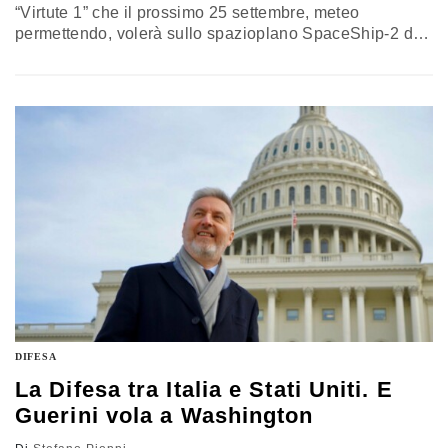
“Virtute 1” che il prossimo 25 settembre, meteo
permettendo, volerà sullo spazioplano SpaceShip-2 di
Virgin Galactic, l’azienda di Richard Branson. A bordo ci
saranno dodici esperimenti scientifici e tre membri
dell’equipaggio italiani, al comando il cosmonauta
Walter Villadei
DIFESA
La Difesa tra Italia e Stati Uniti. E
Guerini vola a Washington