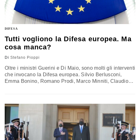
DIFESA
Tutti vogliono la Difesa europea. Ma
cosa manca?
Di
Stefano Pioppi
Oltre i ministri Guerini e Di Maio, sono molti gli interventi
che invocano la Difesa europea. Silvio Berlusconi,
Emma Bonino, Romano Prodi, Marco Minniti, Claudio
Graziano, Alessandro Profumo e tanti altri rilanciano il
dibattito a partire dalla “lezione afgana”. Tra battlegroup
e coalizioni di volenterosi, sono gli strumenti possibili a
conquistare i riflettori. Ma è il Capo dello Stato Sergio
Mattarella a segnare la direzione: prima di tutto serve
una politica estera e di sicurezza comune