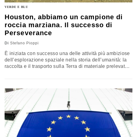
VERDE E BLU
Houston, abbiamo un campione di
roccia marziana. Il successo di
Perseverance
Di
Stefano Pioppi
È iniziata con successo una delle attività più ambiziose
dell’esplorazione spaziale nella storia dell’umanità: la
raccolta e il trasporto sulla Terra di materiale prelevato
su un altro Pianeta. Il primato spetta a Perseverance, il
rover della Nasa che nel corso della settimana ha
individuato, perforato, raccolto e sigillato il primo
campione di superficie di Marte. Per riportarlo sulla
Terra serviranno altre tre missioni