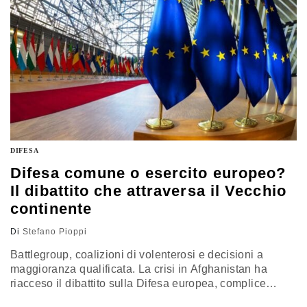
comunicazioni ufficiali sul prossimo volo, in programma
a fine settembre. Dovrà ospitare la missione italiana
“Virtute”, con dodici esperimenti e tre passeggeri dalla
Penisola. Tutti i dettagli
DIFESA
Difesa comune o esercito europeo?
Il dibattito che attraversa il Vecchio
continente
Di
Stefano Pioppi
Battlegroup, coalizioni di volenterosi e decisioni a
maggioranza qualificata. La crisi in Afghanistan ha
riacceso il dibattito sulla Difesa europea, complice
l’evidente necessità per l’Ue di assumersi maggiori