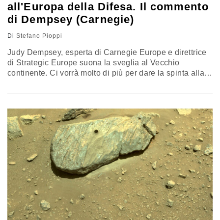
all'Europa della Difesa. Il commento
di Dempsey (Carnegie)
Di
Stefano Pioppi
Judy Dempsey, esperta di Carnegie Europe e direttrice
di Strategic Europe suona la sveglia al Vecchio
continente. Ci vorrà molto di più per dare la spinta alla
Difesa europea della colpevolizzazione di Nato e Stati
Uniti per l’esito del ritiro dall’Afghanistan. L’occasione
c’è, ma serve il salto sulla cultura strategica. L’ipotesi
più percorribile? La coalizione di volenterosi