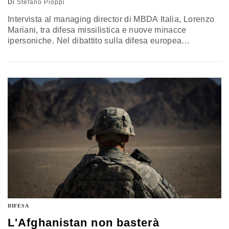
Di
Stefano Pioppi
Intervista al managing director di MBDA Italia, Lorenzo
Mariani, tra difesa missilistica e nuove minacce
ipersoniche. Nel dibattito sulla difesa europea
“possiamo essere un esempio”. Tra Tempest e Fcas “la
convergenza sarà una necessità”. Un Comitato a
Palazzo Chigi per l’export militare? “Ciò che conta è che
le decisioni abbiano garanzia politica”
DIFESA
L'Afghanistan non basterà