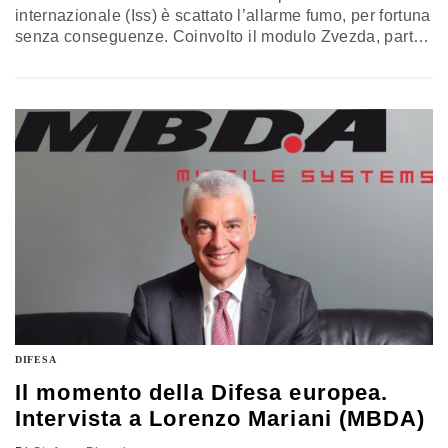
internazionale (Iss) è scattato l’allarme fumo, per fortuna
senza conseguenze. Coinvolto il modulo Zvezda, parte
del segmento russo, già protagonista di lievi perdite
d’ossigeno. Un paio di settimane fa era toccato al
modulo Zarya. Che la Russia stia insistendo sulla
vecchiaia della stazione per legittimare la sua uscita
proprio mentre si discute del futuro dell’avamposto
orbitante? La risposta di Marcello Spagnulo, ingegnere
ed esperto aerospaziale
DIFESA
Il momento della Difesa europea.
Intervista a Lorenzo Mariani (MBDA)