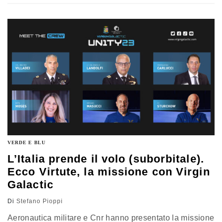
responsabilità. Prima degli strumenti, però, occorre
affrontare la questione politica e strategica: quali sono
gli obiettivi comuni? Il semestre di presidenza francese
darà la spinta auspicata al tema. Ma verso dove?
VERDE E BLU
L’Italia prende il volo (suborbitale).
Ecco Virtute, la missione con Virgin
Galactic
Di
Stefano Pioppi
Aeronautica militare e Cnr hanno presentato la missione