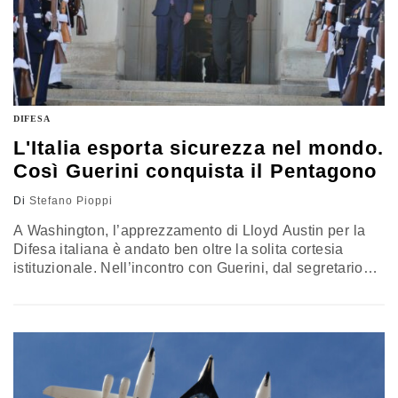
DIFESA
L'Italia esporta sicurezza nel mondo.
Così Guerini conquista il Pentagono
Di
Stefano Pioppi
A Washington, l’apprezzamento di Lloyd Austin per la
Difesa italiana è andato ben oltre la solita cortesia
istituzionale. Nell’incontro con Guerini, dal segretario
americano è arrivata l’investitura al ruolo che l’Italia può
avere sulla scena internazionale, nel Mediterraneo e
oltre. E in campo bilaterale ci sono “nuove opportunità
di collaborazione”…