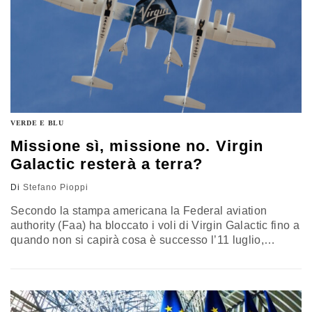
VERDE E BLU
Missione sì, missione no. Virgin
Galactic resterà a terra?
Di
Stefano Pioppi
Secondo la stampa americana la Federal aviation
authority (Faa) ha bloccato i voli di Virgin Galactic fino a
quando non si capirà cosa è successo l’11 luglio,
quando lo spazioplano SpaceShipTwo è uscito dallo
spazio aereo programmato, pur concludendo con
successo la missione che ha permesso a Branson di
battere il concorrente Bezos. Per ora non ci sono