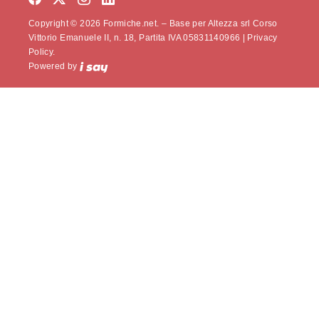
Copyright © 2026 Formiche.net. – Base per Altezza srl Corso
Vittorio Emanuele II, n. 18, Partita IVA 05831140966 |
Privacy
Policy.
Powered by