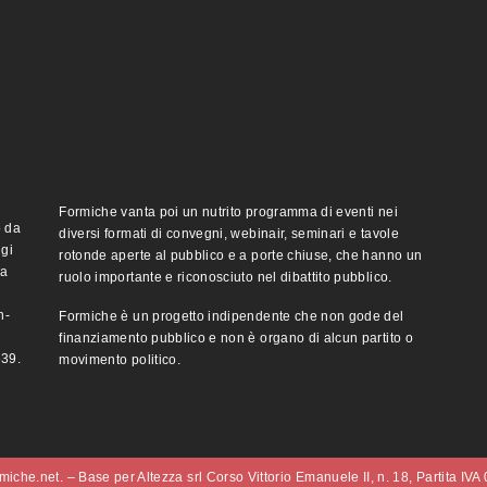
Formiche vanta poi un nutrito programma di eventi nei
o da
diversi formati di convegni, webinair, seminari e tavole
ggi
rotonde aperte al pubblico e a porte chiuse, che hanno un
ma
ruolo importante e riconosciuto nel dibattito pubblico.
n-
Formiche è un progetto indipendente che non gode del
finanziamento pubblico e non è organo di alcun partito o
e39.
movimento politico.
iche.net. – Base per Altezza srl Corso Vittorio Emanuele II, n. 18, Partita IV