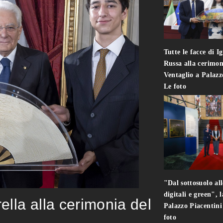
Tutte le facce di I
Russa alla cerimon
Ventaglio a Palaz
Le foto
"Dal sottosuolo all
digitali e green", 
rella alla cerimonia del
Palazzo Piacentin
foto