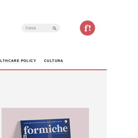
Search Button
Search
for:
LTHCARE POLICY
CULTURA