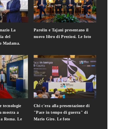
gnazio La
Parolin e Tajani presentano il
Giuseppe Cavo
ia del
nuovo libro di Preziosi. Le foto
solo. Chi c'era 
zo Madama.
edizione del 
foto
e tecnologie
Chi c'era alla presentazione di
Addio a Teodo
la mostra a
"Pace in tempo di guerra" di
presidente del
i a Roma. Le
Mario Giro. Le foto
italiana. Le fo