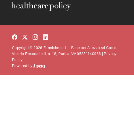
Copyright © 2026 Formiche.net. – Base per Altezza srl Corso
Vittorio Emanuele II, n. 18, Partita IVA 05831140966 |
Privacy
Policy.
Powered by