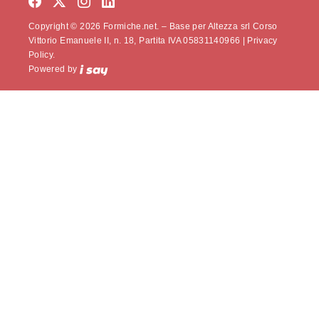
Copyright © 2026 Formiche.net. – Base per Altezza srl Corso
Vittorio Emanuele II, n. 18, Partita IVA 05831140966 |
Privacy
Policy.
Powered by