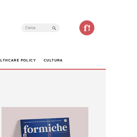
Search Button
Search
for:
LTHCARE POLICY
CULTURA