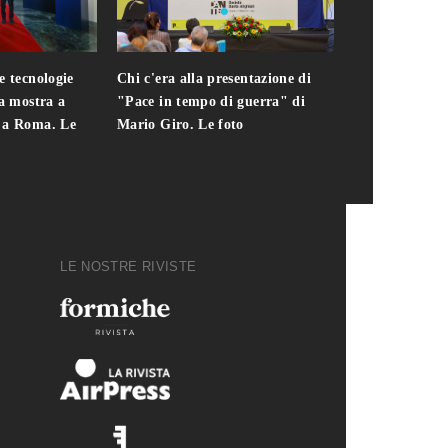
e tecnologie
Chi c'era alla presentazione di
Addio a Teodo
la mostra a
"Pace in tempo di guerra" di
presidente del
i a Roma. Le
Mario Giro. Le foto
italiana. Le fo
LE NOSTRE RIVISTE