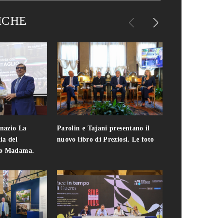
ICHE
gnazio La
Parolin e Tajani presentano il
Giuseppe Cavo
ia del
nuovo libro di Preziosi. Le foto
solo. Chi c'era 
zo Madama.
edizione del 
foto