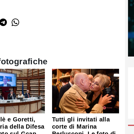
fotografiche
è e Goretti,
Tutti gli invitati alla
tria della Difesa
corte di Marina
unto sul Gcap.
Berlusconi. Le foto di