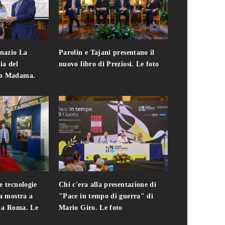
gnazio La
Parolin e Tajani presentano il
Giuseppe Cavo
ia del
nuovo libro di Preziosi. Le foto
solo. Chi c'era 
zo Madama.
edizione del 
foto
e tecnologie
Chi c'era alla presentazione di
Addio a Teodo
la mostra a
"Pace in tempo di guerra" di
presidente del
i a Roma. Le
Mario Giro. Le foto
italiana. Le fo