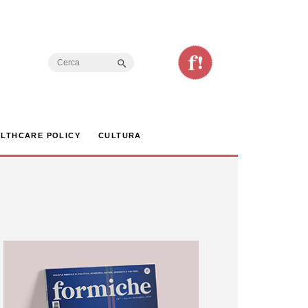
Search Button
Search
for:
LTHCARE POLICY
CULTURA