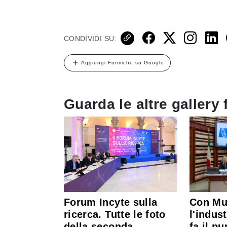
CONDIVIDI SU:
Aggiungi Formiche su Google
Guarda le altre gallery 
Forum Incyte sulla
Con Mul
ricerca. Tutte le foto
l'indus
della seconda
fa il p