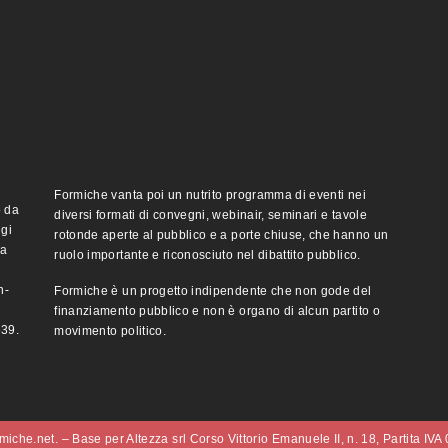
Formiche vanta poi un nutrito programma di eventi nei
o da
diversi formati di convegni, webinair, seminari e tavole
ggi
rotonde aperte al pubblico e a porte chiuse, che hanno un
ma
ruolo importante e riconosciuto nel dibattito pubblico.
n-
Formiche è un progetto indipendente che non gode del
finanziamento pubblico e non è organo di alcun partito o
e39.
movimento politico.
iche.net. – Base per Altezza srl Corso Vittorio Emanuele II, n. 18, Partita IV