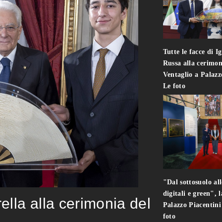
Tutte le facce di I
Russa alla cerimon
Ventaglio a Palaz
Le foto
"Dal sottosuolo all
digitali e green", 
rella alla cerimonia del
Palazzo Piacentin
foto