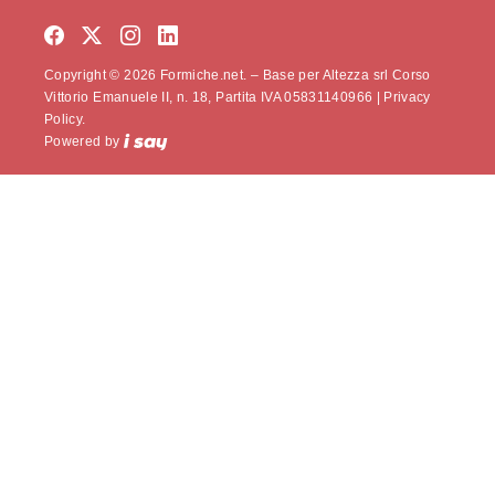
Copyright © 2026 Formiche.net. – Base per Altezza srl Corso
Vittorio Emanuele II, n. 18, Partita IVA 05831140966 |
Privacy
Policy.
Powered by