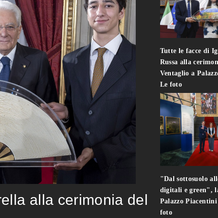
Tutte le facce di I
Russa alla cerimon
Ventaglio a Palaz
Le foto
"Dal sottosuolo all
digitali e green", 
rella alla cerimonia del
Palazzo Piacentin
foto