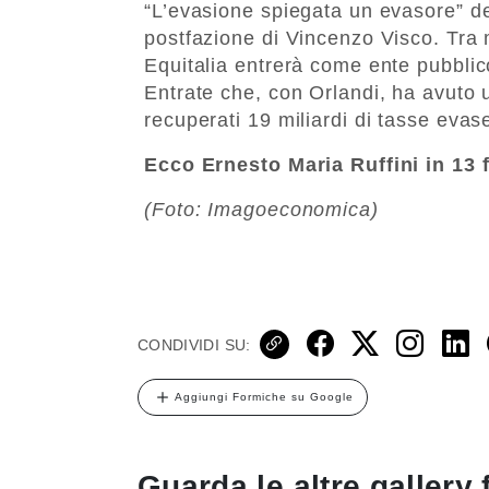
“L’evasione spiegata un evasore” d
postfazione di Vincenzo Visco. Tra m
Equitalia entrerà come ente pubblic
Entrate che, con Orlandi, ha avuto u
recuperati 19 miliardi di tasse evase
Ecco Ernesto Maria Ruffini in 13 
(Foto: Imagoeconomica)
CONDIVIDI SU:
Aggiungi Formiche su Google
Guarda le altre gallery 