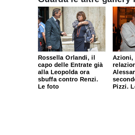
Rossella Orlandi, il
Azioni,
capo delle Entrate già
relazion
alla Leopolda ora
Alessa
sbuffa contro Renzi.
second
Le foto
Pizzi. L