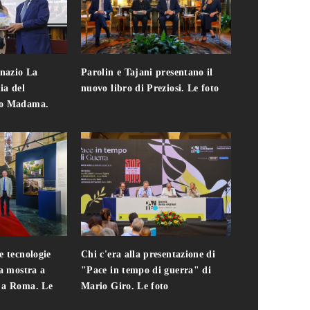
gnazio La
Parolin e Tajani presentano il
Giuseppe Cavo
ia del
nuovo libro di Preziosi. Le foto
solo. Chi c'era 
zo Madama.
edizione del 
foto
e tecnologie
Chi c'era alla presentazione di
Addio a Teodo
la mostra a
"Pace in tempo di guerra" di
presidente del
i a Roma. Le
Mario Giro. Le foto
italiana. Le fo