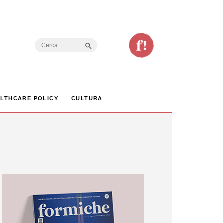
Search Button
Search
for:
LTHCARE POLICY
CULTURA