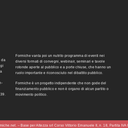
Formiche vanta poi un nutrito programma di eventi nei
o da
diversi formati di convegni, webinair, seminari e tavole
ggi
rotonde aperte al pubblico e a porte chiuse, che hanno un
ma
ruolo importante e riconosciuto nel dibattito pubblico.
n-
Formiche è un progetto indipendente che non gode del
finanziamento pubblico e non è organo di alcun partito o
e39.
movimento politico.
iche.net. – Base per Altezza srl Corso Vittorio Emanuele II, n. 18, Partita IV