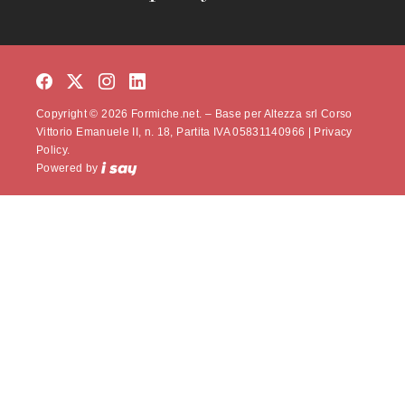
Copyright © 2026 Formiche.net. – Base per Altezza srl Corso
Vittorio Emanuele II, n. 18, Partita IVA 05831140966 |
Privacy
Policy.
Powered by